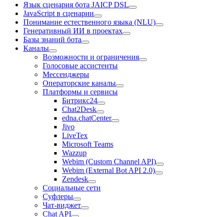
Язык сценария бота JAICP DSL
JavaScript в сценарии
Понимание естественного языка (NLU)
Генеративный ИИ в проектах
Базы знаний бота
Каналы
Возможности и ограничения
Голосовые ассистенты
Мессенджеры
Операторские каналы
Платформы и сервисы
Битрикс24
Chat2Desk
edna.chatCenter
Jivo
LiveTex
Microsoft Teams
Wazzup
Webim (Custom Channel API)
Webim (External Bot API 2.0)
Zendesk
Социальные сети
Суфлеры
Чат-виджет
Chat API