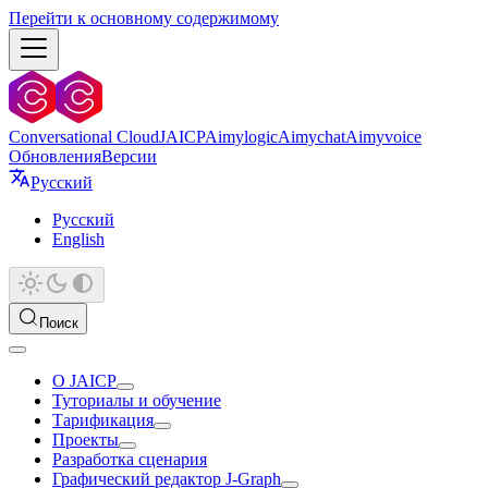
Перейти к основному содержимому
Conversational Cloud
JAICP
Aimylogic
Aimychat
Aimyvoice
Обновления
Версии
Русский
Русский
English
Поиск
О JAICP
Туториалы и обучение
Тарификация
Проекты
Разработка сценария
Графический редактор J‑Graph