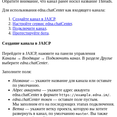
Обратите внимание, что канал ранее носил название Threads.
Для использования edna.chatCenter как входящего канала:
Создайте канал в JAICP
.
Настройте сервис edna.chatCenter
.
Подключите канал
.
Протестируйте бота
.
Создание канала в JAICP
Перейдите в JAICP, нажмите на панели управления
Каналы
→
Входящие
→
Подключить канал
. В разделе
Другие
выберите
edna.chatCenter
.
Заполните поля:
Название
— укажите название для канала или оставьте
по умолчанию.
Адрес аккаунта
— укажите адрес аккаунта
edna.chatCenter в формате
.
https://example.edna.im/
edna.chatCenter токен
— оставьте поле пустым.
Мы заполним его на последующих этапах подключения.
Ветка
— укажите ветку проекта, которую вы хотите
развернуть в канал, по умолчанию
. Вы также
master