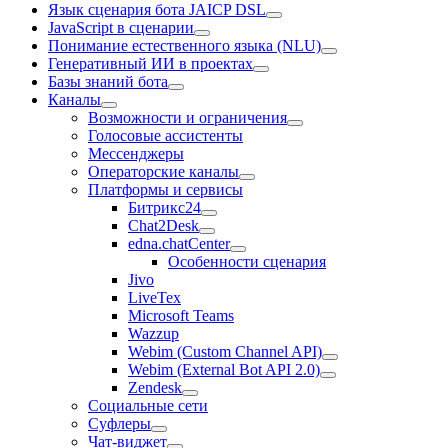
Язык сценария бота JAICP DSL
JavaScript в сценарии
Понимание естественного языка (NLU)
Генеративный ИИ в проектах
Базы знаний бота
Каналы
Возможности и ограничения
Голосовые ассистенты
Мессенджеры
Операторские каналы
Платформы и сервисы
Битрикс24
Chat2Desk
edna.chatCenter
Особенности сценария
Jivo
LiveTex
Microsoft Teams
Wazzup
Webim (Custom Channel API)
Webim (External Bot API 2.0)
Zendesk
Социальные сети
Суфлеры
Чат-виджет