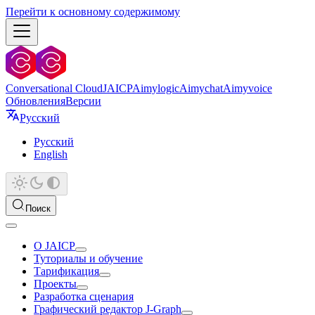
Перейти к основному содержимому
Conversational Cloud
JAICP
Aimylogic
Aimychat
Aimyvoice
Обновления
Версии
Русский
Русский
English
Поиск
О JAICP
Туториалы и обучение
Тарификация
Проекты
Разработка сценария
Графический редактор J‑Graph