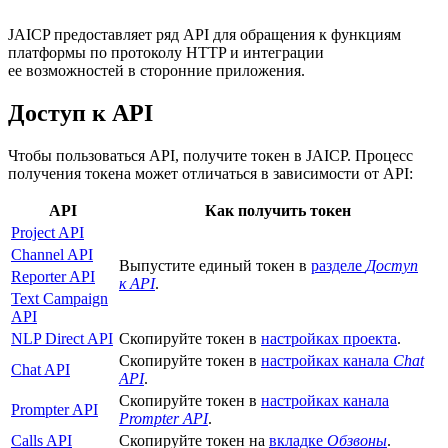
JAICP предоставляет ряд API для обращения к функциям
платформы по протоколу HTTP и интеграции
ее возможностей в сторонние приложения.
Доступ к API
Чтобы пользоваться API, получите токен в JAICP. Процесс
получения токена может отличаться в зависимости от API:
API
Как получить токен
Project API
Channel API
Выпустите единый токен в
разделе
Доступ
Reporter API
к API
.
Text Campaign
API
NLP Direct API
Скопируйте токен в
настройках проекта
.
Скопируйте токен в
настройках канала
Chat
Chat API
API
.
Скопируйте токен в
настройках канала
Prompter API
Prompter API
.
Calls API
Скопируйте токен на
вкладке
Обзвоны
.