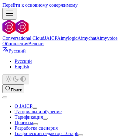
Перейти к основному содержимому
Conversational Cloud
JAICP
Aimylogic
Aimychat
Aimyvoice
Обновления
Версии
Русский
Русский
English
Поиск
О JAICP
Туториалы и обучение
Тарификация
Проекты
Разработка сценария
Графический редактор J‑Graph