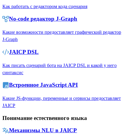
Как работать с редактором кода сценария
No-code редактор J‑Graph
Какие возможности предоставляет графический редактор
J‑Graph
JAICP DSL
Как писать сценарий бота на JAICP DSL и какой у него
синтаксис
Встроенное JavaScript API
Какие JS-функции, переменные и сервисы предоставляет
JAICP
Понимание естественного языка
Механизмы NLU в JAICP