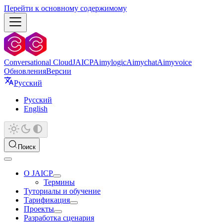
Перейти к основному содержимому
Conversational Cloud
JAICP
Aimylogic
Aimychat
Aimyvoice
Обновления
Версии
Русский
Русский
English
Поиск
О JAICP
Термины
Туториалы и обучение
Тарификация
Проекты
Разработка сценария