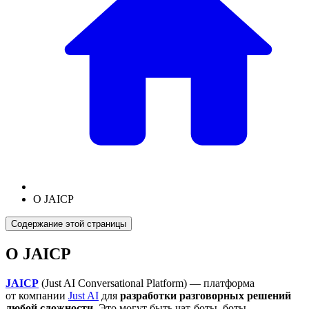
О JAICP
Содержание этой страницы
О JAICP
JAICP
(Just AI Conversational Platform) — платформа
от компании
Just AI
для
разработки разговорных решений
любой сложности
. Это могут быть чат-боты, боты