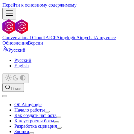
Перейти к основному содержимому
Conversational Cloud
JAICP
Aimylogic
Aimychat
Aimyvoice
Обновления
Версии
Русский
Русский
English
Поиск
Об Aimylogic
Начало работы
Как создать чат-бота
Как устроены боты
Разработка сценария
Звонки