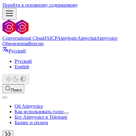
Перейти к основному содержимому
Conversational Cloud
JAICP
Aimylogic
Aimychat
Aimyvoice
Обновления
Версии
Русский
Русский
English
Поиск
Об Aimyvoice
Как использовать голос
Бот Aimyvoice в Telegram
Баланс и оплата