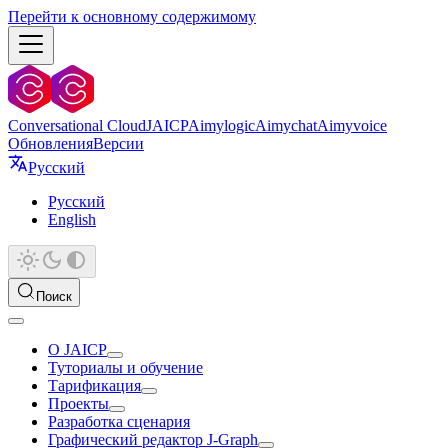
Перейти к основному содержимому
Conversational Cloud
JAICP
Aimylogic
Aimychat
Aimyvoice
Обновления
Версии
Русский
Русский
English
Поиск
О JAICP
Туториалы и обучение
Тарификация
Проекты
Разработка сценария
Графический редактор J‑Graph