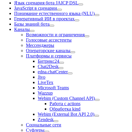
Язык сценария бота JAICP DSL
JavaScript в сценарии
Понимание естественного языка (NLU)
Генеративный ИИ в проектах
Базы знаний бота
Каналы
Возможности и ограничения
Голосовые ассистенты
Мессенджеры
Операторские каналы
Платформы и сервисы
Битрикс24
Chat2Desk
edna.chatCenter
Jivo
LiveTex
Microsoft Teams
Wazzup
Webim (Custom Channel API)
Работа c actions
Обработка kind
Webim (External Bot API 2.0)
Zendesk
Социальные сети
Суфлеры