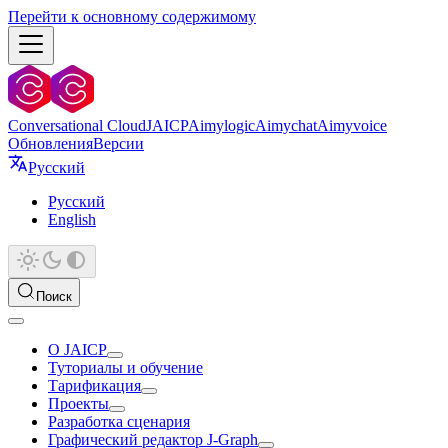
Перейти к основному содержимому
Conversational Cloud
JAICP
Aimylogic
Aimychat
Aimyvoice
Обновления
Версии
Русский
Русский
English
Поиск
О JAICP
Туториалы и обучение
Тарификация
Проекты
Разработка сценария
Графический редактор J‑Graph