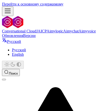
Перейти к основному содержимому
Conversational Cloud
JAICP
Aimylogic
Aimychat
Aimyvoice
Обновления
Версии
Русский
Русский
English
Поиск