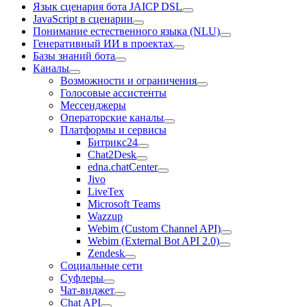
Язык сценария бота JAICP DSL
JavaScript в сценарии
Понимание естественного языка (NLU)
Генеративный ИИ в проектах
Базы знаний бота
Каналы
Возможности и ограничения
Голосовые ассистенты
Мессенджеры
Операторские каналы
Платформы и сервисы
Битрикс24
Chat2Desk
edna.chatCenter
Jivo
LiveTex
Microsoft Teams
Wazzup
Webim (Custom Channel API)
Webim (External Bot API 2.0)
Zendesk
Социальные сети
Суфлеры
Чат-виджет
Chat API