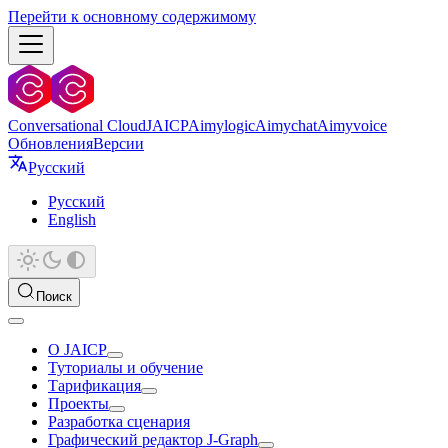
Перейти к основному содержимому
Conversational Cloud
JAICP
Aimylogic
Aimychat
Aimyvoice
Обновления
Версии
Русский
Русский
English
Поиск
О JAICP
Туториалы и обучение
Тарификация
Проекты
Разработка сценария
Графический редактор J‑Graph