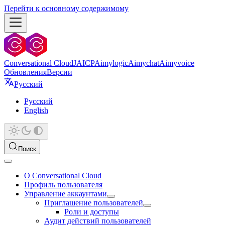
Перейти к основному содержимому
Conversational Cloud
JAICP
Aimylogic
Aimychat
Aimyvoice
Обновления
Версии
Русский
Русский
English
Поиск
О Conversational Cloud
Профиль пользователя
Управление аккаунтами
Приглашение пользователей
Роли и доступы
Аудит действий пользователей