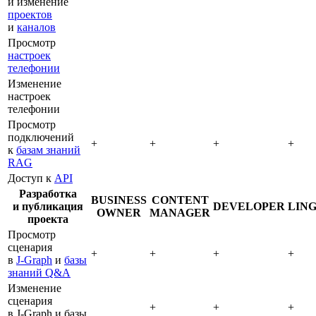
и изменение
проектов
и
каналов
Просмотр
настроек
телефонии
Изменение
настроек
телефонии
Просмотр
подключений
+
+
+
+
к
базам знаний
RAG
Доступ к
API
Разработка
BUSINESS
CONTENT
и публикация
DEVELOPER
LING
OWNER
MANAGER
проекта
Просмотр
сценария
+
+
+
+
в
J‑Graph
и
базы
знаний Q&A
Изменение
сценария
+
+
+
в J‑Graph и базы