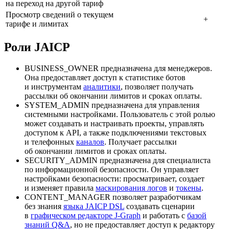
на переход на другой тариф
Просмотр сведений о текущем
+
тарифе и лимитах
Роли JAICP
BUSINESS_OWNER предназначена для менеджеров.
Она предоставляет доступ к статистике ботов
и инструментам
аналитики
, позволяет получать
рассылки об окончании лимитов и сроках оплаты.
SYSTEM_ADMIN предназначена для управления
системными настройками. Пользователь с этой ролью
может создавать и настраивать проекты, управлять
доступом к API, а также подключениями текстовых
и телефонных
каналов
. Получает рассылки
об окончании лимитов и сроках оплаты.
SECURITY_ADMIN предназначена для специалиста
по информационной безопасности. Он управляет
настройками безопасности: просматривает, создает
и изменяет правила
маскирования логов
и
токены
.
CONTENT_MANAGER позволяет разработчикам
без знания
языка JAICP DSL
создавать сценарии
в
графическом редакторе J‑Graph
и работать с
базой
знаний Q&A
, но не предоставляет доступ к редактору