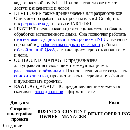
кода и настройкам NLU. Пользователь также имеет
доступ к аналитике и логам.
DEVELOPER также предназначена для разработчиков.
Они могут разрабатывать проекты как в J‑Graph, так
и в
редакторе кода
на языке JAICP DSL.
LINGUIST предназначена для специалистов в области
обработки естественного языка. Она позволяет работать
с
интентами
,
сущностями
и
настройками NLU
, изменять
сценарий в
графическом редакторе J‑Graph
, работать
с
базой знаний Q&A
, а также просматривать аналитику
и логи.
OUTBOUND_MANAGER предназначена
для управления исходящими коммуникациями:
рассылками
и
обзвонами
. Пользователь может создавать
списки клиентов
, просматривать настройки телефонии
и публиковать проекты.
RAWLOGS_ANALYTIC предоставляет возможность
скачивать
логи диалогов
в формате
.
.csv
Доступы
Роли
Создание
BUSINESS
CONTENT
и настройка
DEVELOPER
LING
OWNER
MANAGER
проекта
Создание