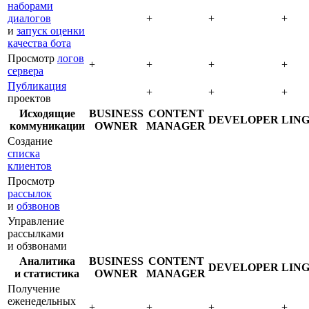
наборами
диалогов
+
+
+
и
запуск оценки
качества бота
Просмотр
логов
+
+
+
+
сервера
Публикация
+
+
+
проектов
Исходящие
BUSINESS
CONTENT
DEVELOPER
LING
коммуникации
OWNER
MANAGER
Создание
списка
клиентов
Просмотр
рассылок
и
обзвонов
Управление
рассылками
и обзвонами
Аналитика
BUSINESS
CONTENT
DEVELOPER
LING
и статистика
OWNER
MANAGER
Получение
еженедельных
+
+
+
+