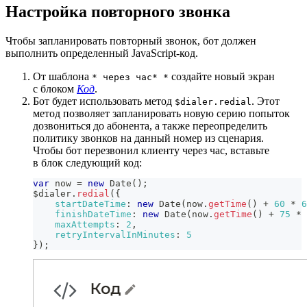
Настройка повторного звонка
Чтобы запланировать повторный звонок, бот должен
выполнить определенный JavaScript-код.
От шаблона
создайте новый экран
* через час* *
с блоком
Код
.
Бот будет использовать метод
. Этот
$dialer.redial
метод позволяет запланировать новую серию попыток
дозвониться до абонента, а также переопределить
политику звонков на данный номер из сценария.
Чтобы бот перезвонил клиенту через час, вставьте
в блок следующий код:
var
 now 
=
new
Date
(
)
;
$dialer
.
redial
(
{
startDateTime
:
new
Date
(
now
.
getTime
(
)
+
60
*
6
finishDateTime
:
new
Date
(
now
.
getTime
(
)
+
75
*
maxAttempts
:
2
,
retryIntervalInMinutes
:
5
}
)
;