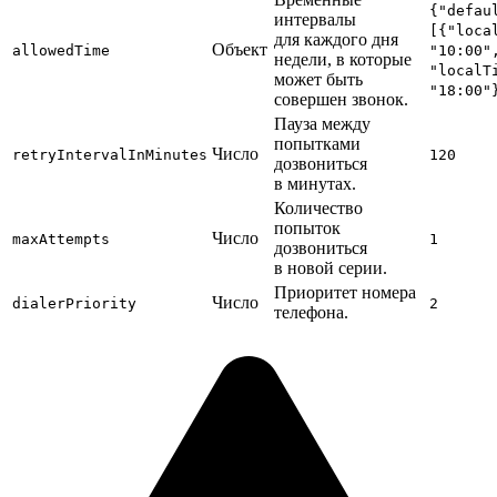
{"defau
интервалы
[{"loca
для каждого дня
Объект
allowedTime
"10:00"
недели, в которые
"localT
может быть
"18:00"
совершен звонок.
Пауза между
попытками
Число
retryIntervalInMinutes
120
дозвониться
в минутах.
Количество
попыток
Число
maxAttempts
1
дозвониться
в новой серии.
Приоритет номера
Число
dialerPriority
2
телефона.