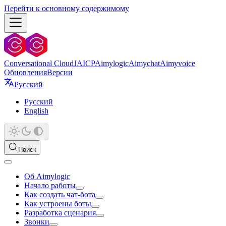
Перейти к основному содержимому
Conversational Cloud
JAICP
Aimylogic
Aimychat
Aimyvoice
Обновления
Версии
Русский
Русский
English
Поиск
Об Aimylogic
Начало работы
Как создать чат-бота
Как устроены боты
Разработка сценария
Звонки