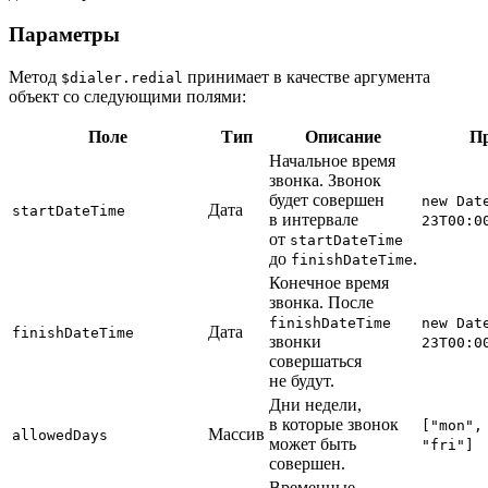
Параметры
Метод
принимает в качестве аргумента
$dialer.redial
объект со следующими полями:
Поле
Тип
Описание
П
Начальное время
звонка. Звонок
будет совершен
new Dat
Дата
startDateTime
в интервале
23T00:0
от
startDateTime
до
.
finishDateTime
Конечное время
звонка. После
finishDateTime
new Dat
Дата
finishDateTime
звонки
23T00:0
совершаться
не будут.
Дни недели,
в которые звонок
["mon",
Массив
allowedDays
может быть
"fri"]
совершен.
Временные