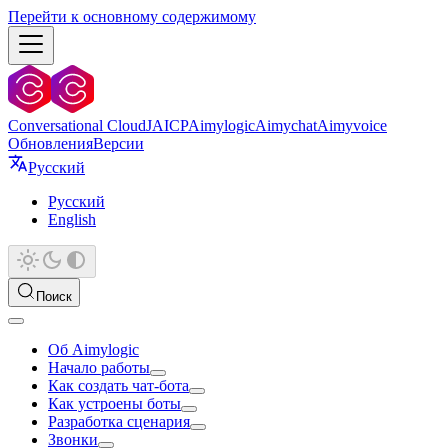
Перейти к основному содержимому
Conversational Cloud
JAICP
Aimylogic
Aimychat
Aimyvoice
Обновления
Версии
Русский
Русский
English
Поиск
Об Aimylogic
Начало работы
Как создать чат-бота
Как устроены боты
Разработка сценария
Звонки