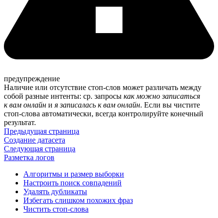
предупреждение
Наличие или отсутствие стоп-слов может различать между
собой разные интенты: ср. запросы
как можно записаться
к вам онлайн
и
я записалась к вам онлайн
. Если вы чистите
стоп-слова автоматически, всегда контролируйте конечный
результат.
Предыдущая страница
Создание датасета
Следующая страница
Разметка логов
Алгоритмы и размер выборки
Настроить поиск совпадений
Удалять дубликаты
Избегать слишком похожих фраз
Чистить стоп-слова