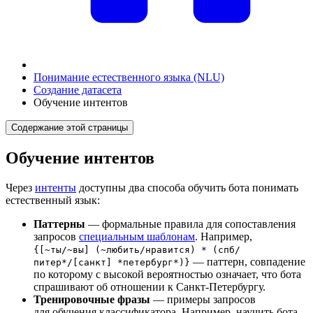
Понимание естественного языка (NLU)
Создание датасета
Обучение интентов
Содержание этой страницы
Обучение интентов
Через
интенты
доступны два способа обучить бота понимать
естественный язык:
Паттерны
— формальные правила для сопоставления
запросов
специальным шаблонам
. Например,
{[~ты/~вы] (~любить/нравится) * (спб/
— паттерн, совпадение
питер*/[санкт] *петербург*)}
по которому с высокой вероятностью означает, что бота
спрашивают об отношении к Санкт-Петербургу.
Тренировочные фразы
— примеры запросов
для обучения классификатора. Например, научить бота