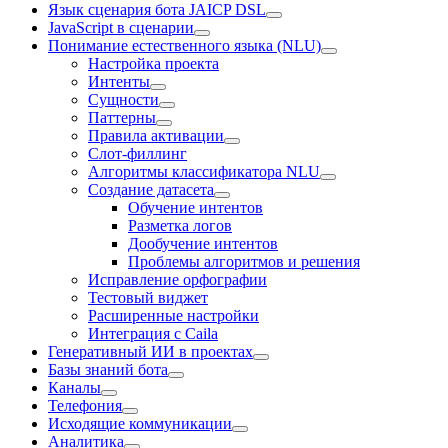
Язык сценария бота JAICP DSL
JavaScript в сценарии
Понимание естественного языка (NLU)
Настройка проекта
Интенты
Сущности
Паттерны
Правила активации
Слот-филлинг
Алгоритмы классификатора NLU
Создание датасета
Обучение интентов
Разметка логов
Дообучение интентов
Проблемы алгоритмов и решения
Исправление орфографии
Тестовый виджет
Расширенные настройки
Интеграция с Caila
Генеративный ИИ в проектах
Базы знаний бота
Каналы
Телефония
Исходящие коммуникации
Аналитика