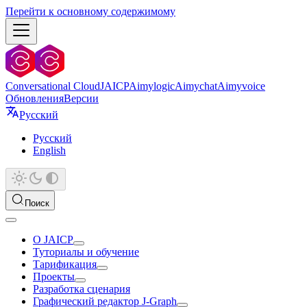
Перейти к основному содержимому
Conversational Cloud
JAICP
Aimylogic
Aimychat
Aimyvoice
Обновления
Версии
Русский
Русский
English
Поиск
О JAICP
Туториалы и обучение
Тарификация
Проекты
Разработка сценария
Графический редактор J‑Graph