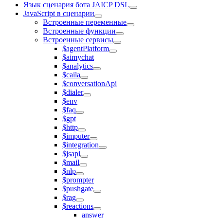
Язык сценария бота JAICP DSL
JavaScript в сценарии
Встроенные переменные
Встроенные функции
Встроенные сервисы
$agentPlatform
$aimychat
$analytics
$caila
$conversationApi
$dialer
$env
$faq
$gpt
$http
$imputer
$integration
$jsapi
$mail
$nlp
$prompter
$pushgate
$rag
$reactions
answer