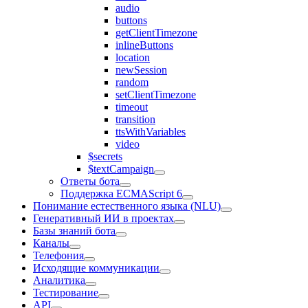
audio
buttons
getClientTimezone
inlineButtons
location
newSession
random
setClientTimezone
timeout
transition
ttsWithVariables
video
$secrets
$textCampaign
Ответы бота
Поддержка ECMAScript 6
Понимание естественного языка (NLU)
Генеративный ИИ в проектах
Базы знаний бота
Каналы
Телефония
Исходящие коммуникации
Аналитика
Тестирование
API