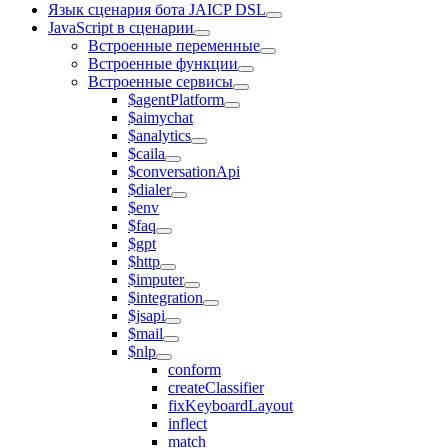
Язык сценария бота JAICP DSL
JavaScript в сценарии
Встроенные переменные
Встроенные функции
Встроенные сервисы
$agentPlatform
$aimychat
$analytics
$caila
$conversationApi
$dialer
$env
$faq
$gpt
$http
$imputer
$integration
$jsapi
$mail
$nlp
conform
createClassifier
fixKeyboardLayout
inflect
match