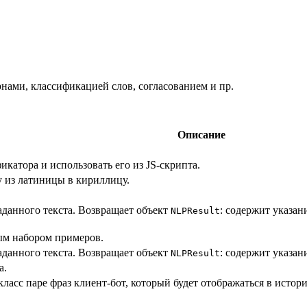
нами, классификацией слов, согласованием и пр.
Описание
икатора и использовать его из JS-скрипта.
у из латиницы в кириллицу.
аданного текста. Возвращает объект
: содержит указан
NLPResult
ым набором примеров.
аданного текста. Возвращает объект
: содержит указан
NLPResult
а.
ласс паре фраз клиент-бот, который будет отображаться в истор