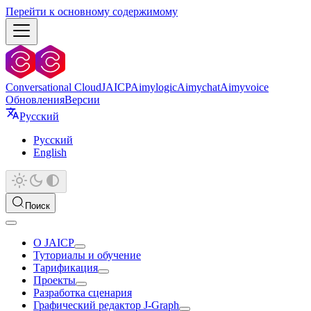
Перейти к основному содержимому
Conversational Cloud
JAICP
Aimylogic
Aimychat
Aimyvoice
Обновления
Версии
Русский
Русский
English
Поиск
О JAICP
Туториалы и обучение
Тарификация
Проекты
Разработка сценария
Графический редактор J‑Graph