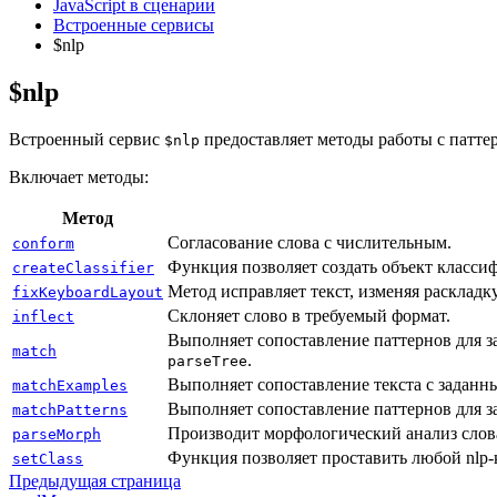
JavaScript в сценарии
Встроенные сервисы
$nlp
$nlp
Встроенный сервис
предоставляет методы работы с паттер
$nlp
Включает методы:
Метод
Согласование слова с числительным.
conform
Функция позволяет создать объект классиф
createClassifier
Метод исправляет текст, изменяя раскладк
fixKeyboardLayout
Склоняет слово в требуемый формат.
inflect
Выполняет сопоставление паттернов для з
match
.
parseTree
Выполняет сопоставление текста с заданн
matchExamples
Выполняет сопоставление паттернов для з
matchPatterns
Производит морфологический анализ слов
parseMorph
Функция позволяет проставить любой nlp-к
setClass
Предыдущая страница