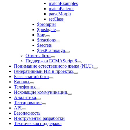
matchExamples
matchPatterns
parseMorph
setClass
$prompter
$pushgate
$rag
$reactions
$secrets
$textCampaign
Ответы бота
Поддержка ECMAScript 6
Понимание естественного языка (NLU)
Генеративный ИИ в проектах
Базы знаний бота
Каналы
Телефония
Исходящие коммуникации
Аналитика
Тестирование
API
Безопасность
Инструменты разработки
Техническая поддержка