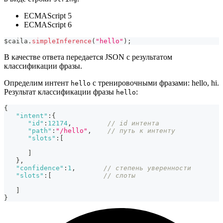
ECMAScript 5
ECMAScript 6
$caila
.
simpleInference
(
"hello"
)
;
В качестве ответа передается JSON с результатом
классификации фразы.
Определим интент
с тренировочными фразами: hello, hi.
hello
Результат классификации фразы
:
hello
{
"intent"
:
{
"id"
:
12174
,
// id интента
"path"
:
"/hello"
,
// путь к интенту
"slots"
:
[
]
}
,
"confidence"
:
1
,
// степень уверенности
"slots"
:
[
// слоты
]
}