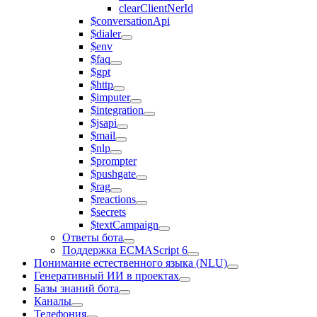
clearClientNerId
$conversationApi
$dialer
$env
$faq
$gpt
$http
$imputer
$integration
$jsapi
$mail
$nlp
$prompter
$pushgate
$rag
$reactions
$secrets
$textCampaign
Ответы бота
Поддержка ECMAScript 6
Понимание естественного языка (NLU)
Генеративный ИИ в проектах
Базы знаний бота
Каналы
Телефония