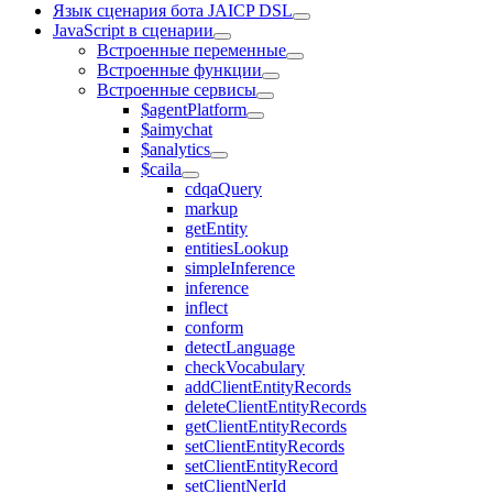
Язык сценария бота JAICP DSL
JavaScript в сценарии
Встроенные переменные
Встроенные функции
Встроенные сервисы
$agentPlatform
$aimychat
$analytics
$caila
cdqaQuery
markup
getEntity
entitiesLookup
simpleInference
inference
inflect
conform
detectLanguage
checkVocabulary
addClientEntityRecords
deleteClientEntityRecords
getClientEntityRecords
setClientEntityRecords
setClientEntityRecord
setClientNerId