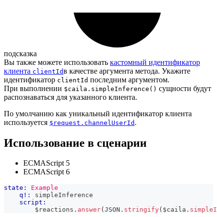
подсказка
Вы также можете использовать
кастомный идентификатор
клиента
в качестве аргумента метода. Укажите
clientId
идентификатор
последним аргументом.
clientId
При выполнении
сущности будут
$caila.simpleInference()
распознаваться для указанного клиента.
По умолчанию как уникальный идентификатор клиента
используется
.
$request.channelUserId
Использование в сценарии
ECMAScript 5
ECMAScript 6
state:
Example
q!:
 simpleInference
script:
        $reactions
.
answer
(
JSON
.
stringify
(
$caila
.
simpleI