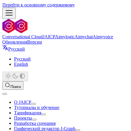
Перейти к основному содержимому
Conversational Cloud
JAICP
Aimylogic
Aimychat
Aimyvoice
Обновления
Версии
Русский
Русский
English
Поиск
О JAICP
Туториалы и обучение
Тарификация
Проекты
Разработка сценария
Графический редактор J‑Graph