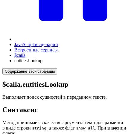
JavaScript в сценарии
Встроенные сервисы
$caila
entitiesLookup
Содержание этой страницы
$caila.entitiesLookup
Выполняет поиск сущностей в переданном тексте.
Синтаксис
Метод принимает в качестве аргумента текст для разметки
в виде строки
, а также флаг
. При значении
string
show all
флага: