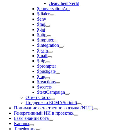
clearClientNerId
$conversationApi
$dialer
$env
$faq
$gpt
$http
$imputer
$integration
$jsapi
$mail
$nlp
$prompter
$pushgate
$rag
$reactions
$secrets
$textCampaign
Ответы бота
Поддержка ECMAScript 6
Понимание естественного языка (NLU)
Генеративный ИИ в проектах
Базы знаний бота
Каналы
Телефония