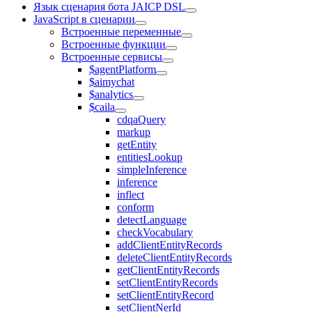
Язык сценария бота JAICP DSL
JavaScript в сценарии
Встроенные переменные
Встроенные функции
Встроенные сервисы
$agentPlatform
$aimychat
$analytics
$caila
cdqaQuery
markup
getEntity
entitiesLookup
simpleInference
inference
inflect
conform
detectLanguage
checkVocabulary
addClientEntityRecords
deleteClientEntityRecords
getClientEntityRecords
setClientEntityRecords
setClientEntityRecord
setClientNerId