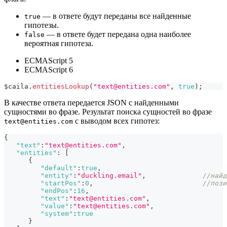
— в ответе будут переданы все найденные
true
гипотезы.
— в ответе будет передана одна наиболее
false
вероятная гипотеза.
ECMAScript 5
ECMAScript 6
$caila
.
entitiesLookup
(
"text@entities.com"
,
true
)
;
В качестве ответа передается JSON с найденными
сущностями во фразе. Результат поиска сущностей во фразе
с выводом всех гипотез:
text@entities.com
{
"text"
:
"text@entities.com"
,
"entities"
:
[
{
"default"
:
true
,
"entity"
:
"duckling.email"
,
//найд
"startPos"
:
0
,
//пози
"endPos"
:
16
,
"text"
:
"text@entities.com"
,
"value"
:
"text@entities.com"
,
"system"
:
true
}