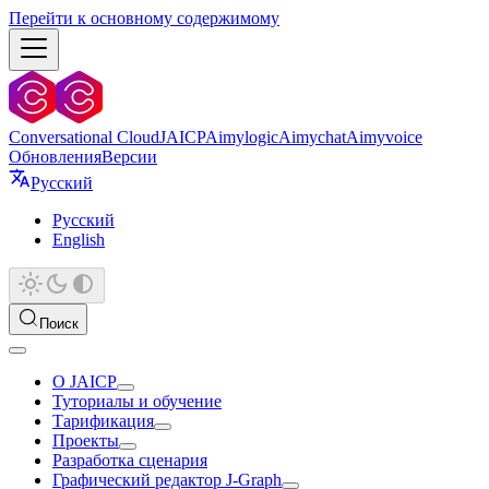
Перейти к основному содержимому
Conversational Cloud
JAICP
Aimylogic
Aimychat
Aimyvoice
Обновления
Версии
Русский
Русский
English
Поиск
О JAICP
Туториалы и обучение
Тарификация
Проекты
Разработка сценария
Графический редактор J‑Graph