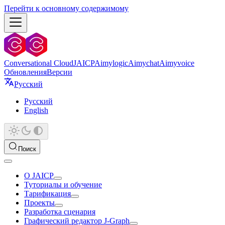
Перейти к основному содержимому
Conversational Cloud
JAICP
Aimylogic
Aimychat
Aimyvoice
Обновления
Версии
Русский
Русский
English
Поиск
О JAICP
Туториалы и обучение
Тарификация
Проекты
Разработка сценария
Графический редактор J‑Graph