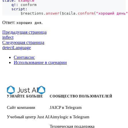
state:
Example
q!:
 conform
script:
        $reactions
.
answer
(
$caila
.
conform
(
"хороший день"
Ответ:
.
хороших дня
Предыдущая страница
inflect
Следующая страница
detectLanguage
Синтаксис
Использование в сценарии
УЗНАЙТЕ БОЛЬШЕ
СООБЩЕСТВО ПОЛЬЗОВАТЕЛЕЙ
Сайт компании
JAICP в Telegram
Учебный центр Just AI
Aimylogic в Telegram
Техническая поддержка