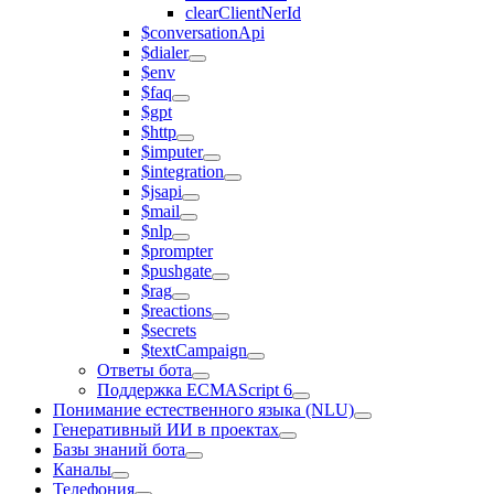
clearClientNerId
$conversationApi
$dialer
$env
$faq
$gpt
$http
$imputer
$integration
$jsapi
$mail
$nlp
$prompter
$pushgate
$rag
$reactions
$secrets
$textCampaign
Ответы бота
Поддержка ECMAScript 6
Понимание естественного языка (NLU)
Генеративный ИИ в проектах
Базы знаний бота
Каналы
Телефония