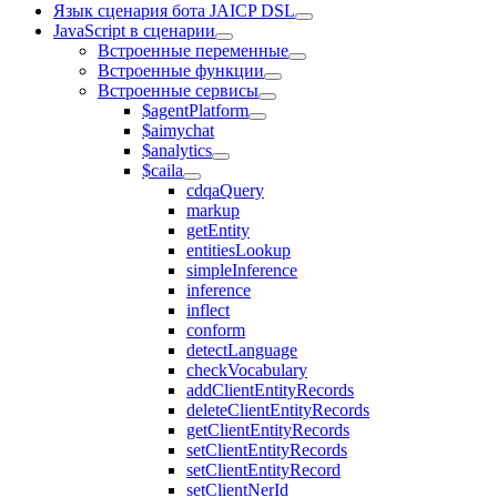
Язык сценария бота JAICP DSL
JavaScript в сценарии
Встроенные переменные
Встроенные функции
Встроенные сервисы
$agentPlatform
$aimychat
$analytics
$caila
cdqaQuery
markup
getEntity
entitiesLookup
simpleInference
inference
inflect
conform
detectLanguage
checkVocabulary
addClientEntityRecords
deleteClientEntityRecords
getClientEntityRecords
setClientEntityRecords
setClientEntityRecord
setClientNerId