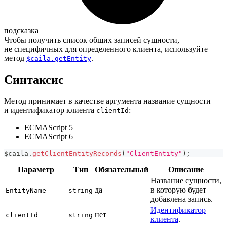
подсказка
Чтобы получить список общих записей сущности,
не специфичных для определенного клиента, используйте
метод
.
$caila.getEntity
Синтаксис
Метод принимает в качестве аргумента название сущности
и идентификатор клиента
:
clientId
ECMAScript 5
ECMAScript 6
$caila
.
getClientEntityRecords
(
"ClientEntity"
)
;
Параметр
Тип
Обязательный
Описание
Название сущности,
да
в которую будет
EntityName
string
добавлена запись.
Идентификатор
нет
clientId
string
клиента
.