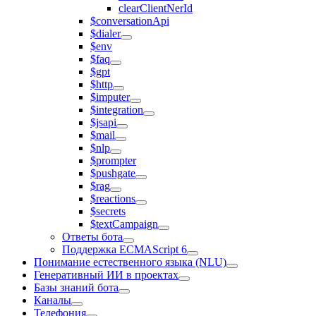
clearClientNerId
$conversationApi
$dialer
$env
$faq
$gpt
$http
$imputer
$integration
$jsapi
$mail
$nlp
$prompter
$pushgate
$rag
$reactions
$secrets
$textCampaign
Ответы бота
Поддержка ECMAScript 6
Понимание естественного языка (NLU)
Генеративный ИИ в проектах
Базы знаний бота
Каналы
Телефония