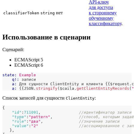
API-ключ
для доступа
нет
к стороннему
classifierToken
string
обученному
классификатору
.
Использование в сценарии
Сценарий:
ECMAScript 5
ECMAScript 6
state:
Example
q!:
 записи
a:
 Для сущности ClientEntity и клиента 
{{
$request
.
c
a:
{{
JSON
.
stringify
(
$caila
.
getClientEntityRecords
(
"
Список записей для сущности
:
ClientEntity
{
"id"
:
711091
,
//идентификатор записи
"type"
:
"pattern"
,
//способ, которым задаё
"rule"
:
"два"
,
//значение записи
"value"
:
"2"
//ассоциированное с зап
}
,