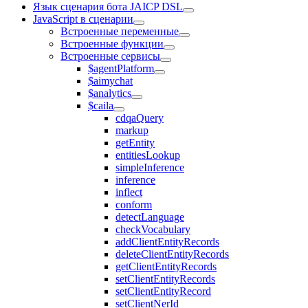
Язык сценария бота JAICP DSL
JavaScript в сценарии
Встроенные переменные
Встроенные функции
Встроенные сервисы
$agentPlatform
$aimychat
$analytics
$caila
cdqaQuery
markup
getEntity
entitiesLookup
simpleInference
inference
inflect
conform
detectLanguage
checkVocabulary
addClientEntityRecords
deleteClientEntityRecords
getClientEntityRecords
setClientEntityRecords
setClientEntityRecord
setClientNerId