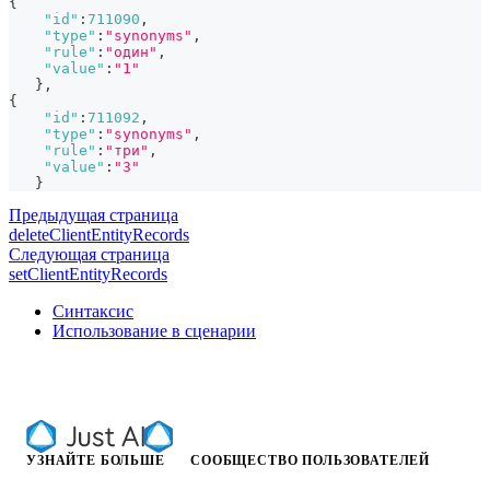
{
"id"
:
711090
,
"type"
:
"synonyms"
,
"rule"
:
"один"
,
"value"
:
"1"
}
,
{
"id"
:
711092
,
"type"
:
"synonyms"
,
"rule"
:
"три"
,
"value"
:
"3"
}
Предыдущая страница
deleteClientEntityRecords
Следующая страница
setClientEntityRecords
Синтаксис
Использование в сценарии
УЗНАЙТЕ БОЛЬШЕ
СООБЩЕСТВО ПОЛЬЗОВАТЕЛЕЙ