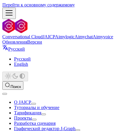
Перейти к основному содержимому
Conversational Cloud
JAICP
Aimylogic
Aimychat
Aimyvoice
Обновления
Версии
Русский
Русский
English
Поиск
О JAICP
Туториалы и обучение
Тарификация
Проекты
Разработка сценария
Графический редактор J‑Graph