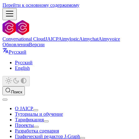
Перейти к основному содержимому
Conversational Cloud
JAICP
Aimylogic
Aimychat
Aimyvoice
Обновления
Версии
Русский
Русский
English
Поиск
О JAICP
Туториалы и обучение
Тарификация
Проекты
Разработка сценария
Графический редактор J‑Graph