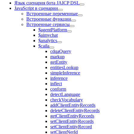
Язык сценария бота JAICP DSL
JavaScript в сценарии
Встроенные переменные
Встроенные функции
Встроенные сервисы
$agentPlatform
$aimychat
$analytics
$caila
cdqaQuery
markup
getEntity
entitiesLookup
simpleInference
inference
inflect
conform
detectLanguage
checkVocabulary
addClientEntityRecords
deleteClientEntityRecords
getClientEntityRecords
setClientEntityRecords
setClientEntityRecord
setClientNerId