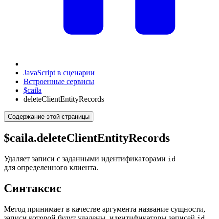
JavaScript в сценарии
Встроенные сервисы
$caila
deleteClientEntityRecords
Содержание этой страницы
$caila.deleteClientEntityRecords
Удаляет записи с заданными идентификаторами
id
для определенного клиента.
Синтаксис
Метод принимает в качестве аргумента название сущности,
записи которой будут удалены, идентификаторы записей
,
id