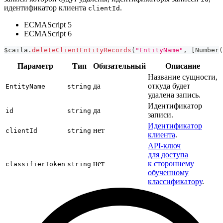
идентификатор клиента
.
clientId
ECMAScript 5
ECMAScript 6
$caila
.
deleteClientEntityRecords
(
"EntityName"
,
[
Number
(
Параметр
Тип
Обязательный
Описание
Название сущности,
да
откуда будет
EntityName
string
удалена запись.
Идентификатор
да
id
string
записи.
Идентификатор
нет
clientId
string
клиента
.
API-ключ
для доступа
нет
к стороннему
classifierToken
string
обученному
классификатору
.