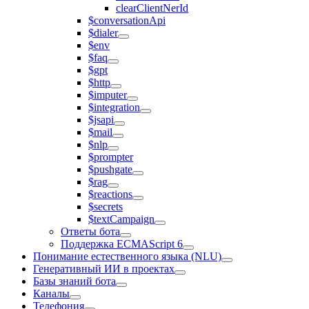
clearClientNerId
$conversationApi
$dialer
$env
$faq
$gpt
$http
$imputer
$integration
$jsapi
$mail
$nlp
$prompter
$pushgate
$rag
$reactions
$secrets
$textCampaign
Ответы бота
Поддержка ECMAScript 6
Понимание естественного языка (NLU)
Генеративный ИИ в проектах
Базы знаний бота
Каналы
Телефония