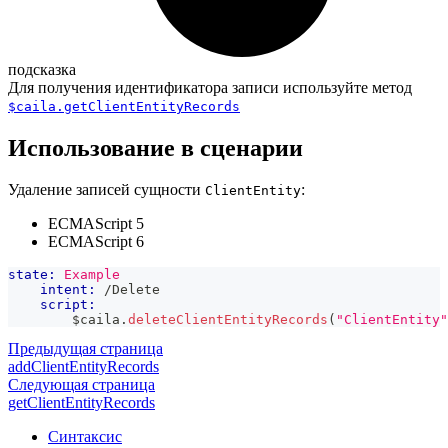
подсказка
Для получения идентификатора записи используйте метод
$caila.getClientEntityRecords
Использование в сценарии
Удаление записей сущности
:
ClientEntity
ECMAScript 5
ECMAScript 6
state:
Example
intent:
 /Delete
script:
        $caila
.
deleteClientEntityRecords
(
"ClientEntity"
Предыдущая страница
addClientEntityRecords
Следующая страница
getClientEntityRecords
Синтаксис