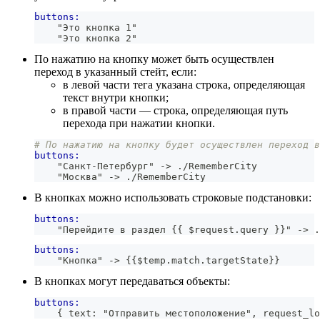
buttons:
    "Это кнопка 1"
    "Это кнопка 2"
По нажатию на кнопку может быть осуществлен
переход в указанный стейт, если:
в левой части тега указана строка, определяющая
текст внутри кнопки;
в правой части — строка, определяющая путь
перехода при нажатии кнопки.
# По нажатию на кнопку будет осуществлен переход в
buttons:
    "Санкт-Петербург" -> ./RememberCity
    "Москва" -> ./RememberCity
В кнопках можно использовать строковые подстановки:
buttons:
    "Перейдите в раздел 
{{
 $request
.
query
}}
" -> .
buttons:
    "Кнопка" -> 
{{
$temp
.
match
.
targetState
}}
В кнопках могут передаваться объекты:
buttons:
    { text: "Отправить местоположение", request_lo