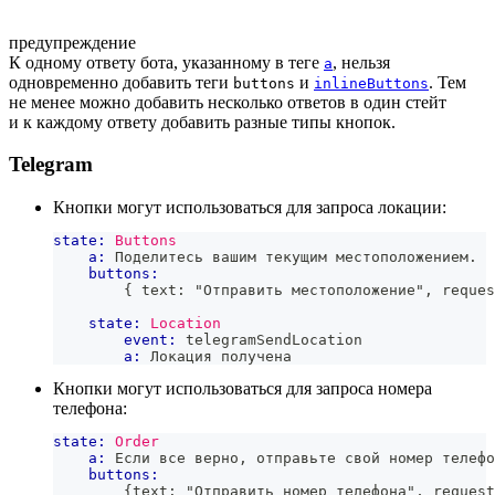
предупреждение
К одному ответу бота, указанному в теге
, нельзя
a
одновременно добавить теги
и
. Тем
buttons
inlineButtons
не менее можно добавить несколько ответов в один стейт
и к каждому ответу добавить разные типы кнопок.
Telegram
Кнопки могут использоваться для запроса локации:
state:
Buttons
a:
 Поделитесь вашим текущим местоположением.
buttons:
        { text: "Отправить местоположение", reques
state:
Location
event:
 telegramSendLocation
a:
 Локация получена
Кнопки могут использоваться для запроса номера
телефона:
state:
Order
a:
 Если все верно, отправьте свой номер телефо
buttons:
        {text: "Отправить номер телефона", request