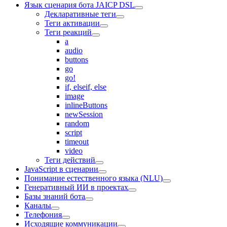
Язык сценария бота JAICP DSL
Декларативные теги
Теги активации
Теги реакций
a
audio
buttons
go
go!
if, elseif, else
image
inlineButtons
newSession
random
script
timeout
video
Теги действий
JavaScript в сценарии
Понимание естественного языка (NLU)
Генеративный ИИ в проектах
Базы знаний бота
Каналы
Телефония
Исходящие коммуникации