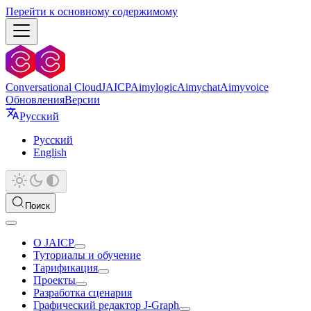
Перейти к основному содержимому
Conversational Cloud
JAICP
Aimylogic
Aimychat
Aimyvoice
Обновления
Версии
Русский
Русский
English
Поиск
О JAICP
Туториалы и обучение
Тарификация
Проекты
Разработка сценария
Графический редактор J‑Graph