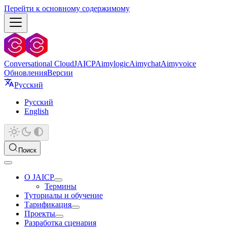
Перейти к основному содержимому
Conversational Cloud
JAICP
Aimylogic
Aimychat
Aimyvoice
Обновления
Версии
Русский
Русский
English
Поиск
О JAICP
Термины
Туториалы и обучение
Тарификация
Проекты
Разработка сценария