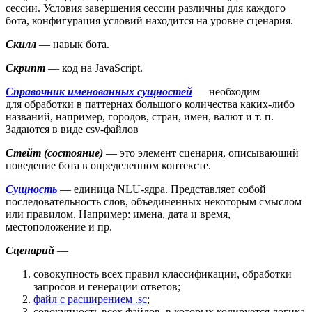
сессии. Условия завершения сессии различны для каждого
бота, конфигурация условий находится на уровне сценария.
Скилл
— навык бота.
Скрипт
— код на JavaScript.
Справочник именованных сущностей
— необходим
для обработки в паттернах большого количества каких-либо
названий, например, городов, стран, имен, валют и т. п.
Задаются в виде csv-файлов
Стейт (состояние)
— это элемент сценария, описывающий
поведение бота в определенном контексте.
Сущность
— единица NLU-ядра. Представляет собой
последовательность слов, объединенных некоторым смыслом
или правилом. Например: имена, дата и время,
местоположение и пр.
Сценарий
—
совокупность всех правил классификации, обработки
запросов и генерации ответов;
файл с расширением .sc
;
совокупность всех файлов, в которых кодируется логика