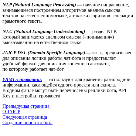
NLP (Natural Language Processing)
— научное направление,
занимающееся построением алгоритмов анализа смысла
текстов на естественном языке, а также алгоритмов генерации
грамотного текста.
NLU (Natural Language Understanding)
— раздел NLP,
который занимается анализом смысла («понимания»)
высказываний на естественном языке.
JAICP DSL (Domain Specific Language)
— язык, предназначен
для описания логики работы чат-бота и предоставляет
удобный формат для описания конечного автомата,
по которому работает чат-бот.
YAML-справочник
— используют для хранения разнородной
информации, касающейся одного проекта или скилла.
В одном файле могут быть перечислены реплики бота, API
Key и настройки громкости.
Предыдущая страница
О JAICP
Следующая страница
Создание простого бота