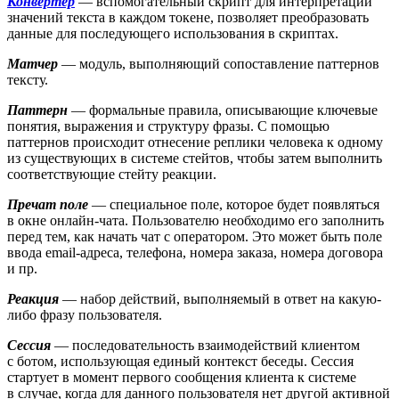
Конвертер
— вспомогательный скрипт для интерпретации
значений текста в каждом токене, позволяет преобразовать
данные для последующего использования в скриптах.
Матчер
— модуль, выполняющий сопоставление паттернов
тексту.
Паттерн
— формальные правила, описывающие ключевые
понятия, выражения и структуру фразы. С помощью
паттернов происходит отнесение реплики человека к одному
из существующих в системе стейтов, чтобы затем выполнить
соответствующие стейту реакции.
Пречат поле
— специальное поле, которое будет появляться
в окне онлайн-чата. Пользователю необходимо его заполнить
перед тем, как начать чат с оператором. Это может быть поле
ввода email-адреса, телефона, номера заказа, номера договора
и пр.
Реакция
— набор действий, выполняемый в ответ на какую-
либо фразу пользователя.
Сессия
— последовательность взаимодействий клиентом
с ботом, использующая единый контекст беседы. Сессия
стартует в момент первого сообщения клиента к системе
в случае, когда для данного пользователя нет другой активной