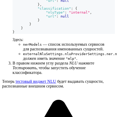
"url"
:
null
}
,
"classification"
:
{
"nluType"
:
"internal"
,
"url"
:
null
}
}
}
}
Здесь:
— список используемых сервисов
nerModels
для распознавания именованных сущностей.
externalNluSettings.nluProviderSettings.ner.n
должен иметь значение
.
"mlp"
В правом нижнем углу раздела
NLU
нажмите
Тестировать
, чтобы запустить обучение
классификатора.
Теперь
тестовый виджет NLU
будет выдавать сущности,
распознанные внешним сервисом.