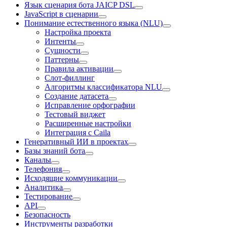
Язык сценария бота JAICP DSL
JavaScript в сценарии
Понимание естественного языка (NLU)
Настройка проекта
Интенты
Сущности
Паттерны
Правила активации
Слот-филлинг
Алгоритмы классификатора NLU
Создание датасета
Исправление орфографии
Тестовый виджет
Расширенные настройки
Интеграция с Caila
Генеративный ИИ в проектах
Базы знаний бота
Каналы
Телефония
Исходящие коммуникации
Аналитика
Тестирование
API
Безопасность
Инструменты разработки