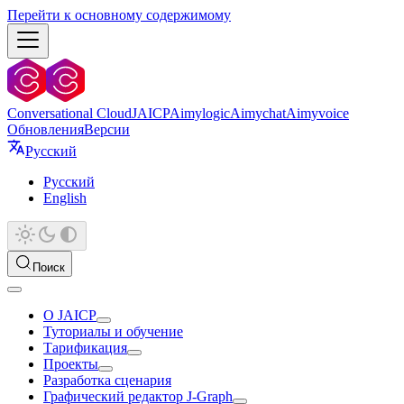
Перейти к основному содержимому
Conversational Cloud
JAICP
Aimylogic
Aimychat
Aimyvoice
Обновления
Версии
Русский
Русский
English
Поиск
О JAICP
Туториалы и обучение
Тарификация
Проекты
Разработка сценария
Графический редактор J‑Graph