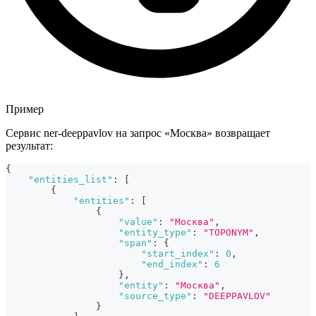
Пример
Сервис ner-deeppavlov на запрос «Москва» возвращает
результат:
{
"entities_list"
:
[
{
"entities"
:
[
{
"value"
:
"Москва"
,
"entity_type"
:
"TOPONYM"
,
"span"
:
{
"start_index"
:
0
,
"end_index"
:
6
}
,
"entity"
:
"Москва"
,
"source_type"
:
"DEEPPAVLOV"
}