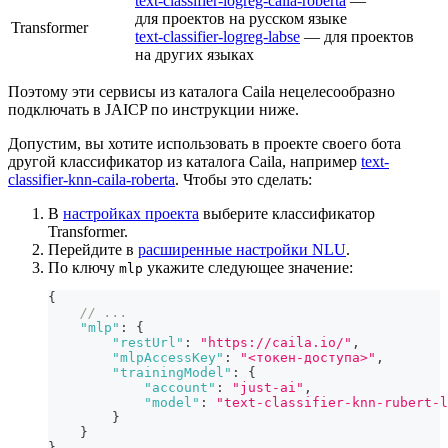
text-classifier-logreg-caila-roberta
—
для проектов на русском языке
Transformer
text-classifier-logreg-labse
— для проектов
на других языках
Поэтому эти сервисы из каталога Caila нецелесообразно
подключать в JAICP по инструкции ниже.
Допустим, вы хотите использовать в проекте своего бота
другой классификатор из каталога Caila, например
text-
classifier-knn-caila-roberta
. Чтобы это сделать:
В
настройках проекта
выберите классификатор
Transformer.
Перейдите в
расширенные настройки NLU
.
По ключу
укажите следующее значение:
mlp
{
// ...
"mlp"
:
{
"restUrl"
:
"https://caila.io/"
,
"mlpAccessKey"
:
"<токен-доступа>"
,
"trainingModel"
:
{
"account"
:
"just-ai"
,
"model"
:
"text-classifier-knn-rubert-l
}
}
}