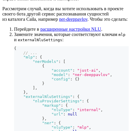
Рассмотрим случай, когда вы хотите использовать в проекте
своего бота другой сервис распознавания сущностей
из каталога Caila, например
ner-deeppavlov
. Чтобы это сделать:
Перейдите в
расширенные настройки NLU
.
Замените значения, которые соответствуют ключам
mlp
и
:
externalNluSettings
{
// ...
"mlp"
:
{
"nerModels"
:
[
{
"account"
:
"just-ai"
,
"model"
:
"ner-deeppavlov"
,
"config"
:
{
}
}
]
,
}
,
"externalNluSettings"
:
{
"nluProviderSettings"
:
{
"markup"
:
{
"nluType"
:
"internal"
,
"url"
:
null
}
,
"ner"
:
{
"nluType"
:
"mlp"
,