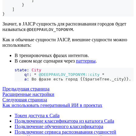
]
}
]
}
Значит, в JAICP сущность для распознавания городов будет
называться
.
@DEEPPAVLOV_TOPONYM
Как и обычные сущности JAICP, внешние сущности можно
использовать:
В тренировочных фразах интентов.
В самом коде сценария через
паттерны
.
state:
City
q!:
 * 
@DEEPPAVLOV_TOPONYM::city
 *
a:
 Во фразе есть город 
{{
$parseTree
.
_city
}}
.
Предыдущая страница
Расширенные настройки
Следующая страница
Как использовать генеративный ИИ в проектах
Токен доступа к Caila
Подключение классификатора из каталога Caila
Подключение обученного классификатора
Подключение сервиса распознавания сущностей