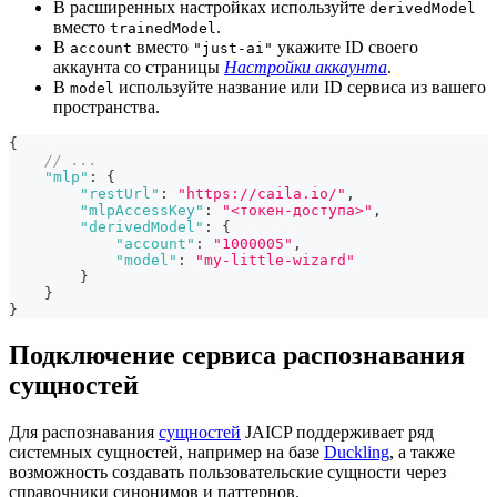
В расширенных настройках используйте
derivedModel
вместо
.
trainedModel
В
вместо
укажите ID своего
account
"just-ai"
аккаунта со страницы
Настройки аккаунта
.
В
используйте название или ID сервиса из вашего
model
пространства.
{
// ...
"mlp"
:
{
"restUrl"
:
"https://caila.io/"
,
"mlpAccessKey"
:
"<токен-доступа>"
,
"derivedModel"
:
{
"account"
:
"1000005"
,
"model"
:
"my-little-wizard"
}
}
}
Подключение сервиса распознавания
сущностей
Для распознавания
сущностей
JAICP поддерживает ряд
системных сущностей, например на базе
Duckling
, а также
возможность создавать пользовательские сущности через
справочники синонимов и паттернов.