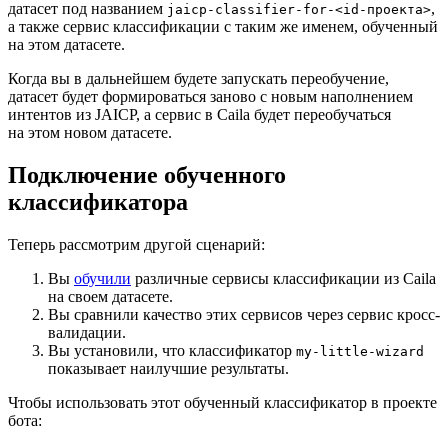
датасет под названием
,
jaicp-classifier-for-<id-проекта>
а также сервис классификации с таким же именем, обученный
на этом датасете.
Когда вы в дальнейшем будете запускать переобучение,
датасет будет формироваться заново с новым наполнением
интентов из JAICP, а сервис в Caila будет переобучаться
на этом новом датасете.
Подключение обученного
классификатора
Теперь рассмотрим другой сценарий:
Вы
обучили
различные сервисы классификации из Caila
на своем датасете.
Вы сравнили качество этих сервисов через сервис кросс-
валидации.
Вы установили, что классификатор
my-little-wizard
показывает наилучшие результаты.
Чтобы использовать этот обученный классификатор в проекте
бота: