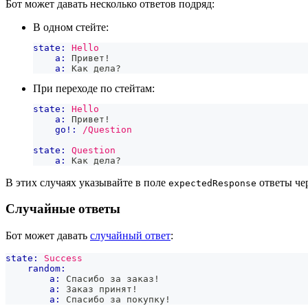
Бот может давать несколько ответов подряд:
В одном стейте:
state:
Hello
a:
 Привет!
a:
 Как дела?
При переходе по стейтам:
state:
Hello
a:
 Привет!
go!:
/Question
state:
Question
a:
 Как дела?
В этих случаях указывайте в поле
ответы че
expectedResponse
Случайные ответы
Бот может давать
случайный ответ
:
state:
Success
random:
a:
 Спасибо за заказ!
a:
 Заказ принят!
a:
 Спасибо за покупку!