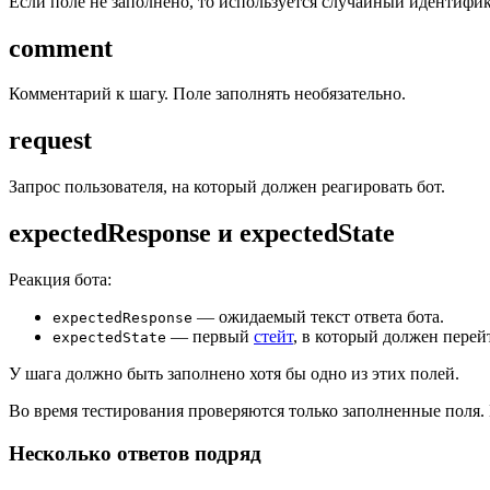
Если поле не заполнено, то используется случайный идентифик
comment
Комментарий к шагу. Поле заполнять необязательно.
request
Запрос пользователя, на который должен реагировать бот.
expectedResponse и expectedState
Реакция бота:
— ожидаемый текст ответа бота.
expectedResponse
— первый
стейт
, в который должен перей
expectedState
У шага должно быть заполнено хотя бы одно из этих полей.
Во время тестирования проверяются только заполненные поля.
Несколько ответов подряд