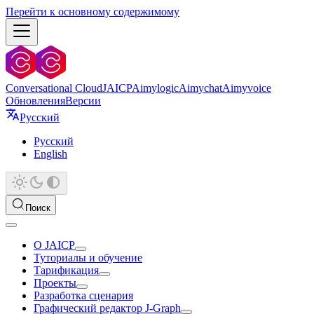
Перейти к основному содержимому
Conversational Cloud
JAICP
Aimylogic
Aimychat
Aimyvoice
Обновления
Версии
Русский
Русский
English
Поиск
О JAICP
Туториалы и обучение
Тарификация
Проекты
Разработка сценария
Графический редактор J‑Graph