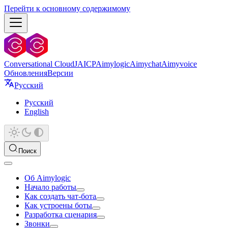
Перейти к основному содержимому
Conversational Cloud
JAICP
Aimylogic
Aimychat
Aimyvoice
Обновления
Версии
Русский
Русский
English
Поиск
Об Aimylogic
Начало работы
Как создать чат-бота
Как устроены боты
Разработка сценария
Звонки