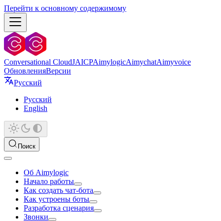
Перейти к основному содержимому
Conversational Cloud
JAICP
Aimylogic
Aimychat
Aimyvoice
Обновления
Версии
Русский
Русский
English
Поиск
Об Aimylogic
Начало работы
Как создать чат-бота
Как устроены боты
Разработка сценария
Звонки