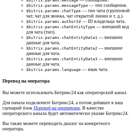
$bitrix.params.message
— тип сообщения.
$bitrix.params.messageType
— тип чата (групповой
$bitrix.params.chatType
чат, чат для звонка, чат открытой линии и т. д.).
— ID владельца чата.
$bitrix.params.authorId
— внешний код
$bitrix.params.chatEntityType
для чата (тип).
— внешние
$bitrix.params.chatEntityData1
данные для чата.
— внешние
$bitrix.params.chatEntityData2
данные для чата.
— внешние
$bitrix.params.chatEntityData3
данные для чата.
— язык чата.
$bitrix.params.language
Перевод на оператора
Вы можете использовать Битрикс24 как операторский канал.
Для начала подключите Битрикс24, а потом добавьте в ваш
сценарий блок
Перевод на оператора
. В качестве
операторского канала будет автоматически указан Битрикс24.
Вы также можете переводить диалог на конкретного
оператора.