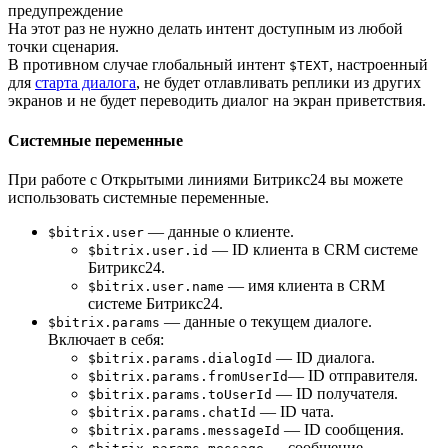
предупреждение
На этот раз не нужно делать интент доступным из любой
точки сценария.
В противном случае глобальный интент
, настроенный
$TEXT
для
старта диалога
, не будет отлавливать реплики из других
экранов и не будет переводить диалог на экран приветствия.
Системные переменные
При работе с Открытыми линиями Битрикс24 вы можете
использовать системные переменные.
— данные о клиенте.
$bitrix.user
— ID клиента в CRM системе
$bitrix.user.id
Битрикс24.
— имя клиента в CRM
$bitrix.user.name
системе Битрикс24.
— данные о текущем диалоге.
$bitrix.params
Включает в себя:
— ID диалога.
$bitrix.params.dialogId
— ID отправителя.
$bitrix.params.fromUserId
— ID получателя.
$bitrix.params.toUserId
— ID чата.
$bitrix.params.chatId
— ID сообщения.
$bitrix.params.messageId
— сообщение.