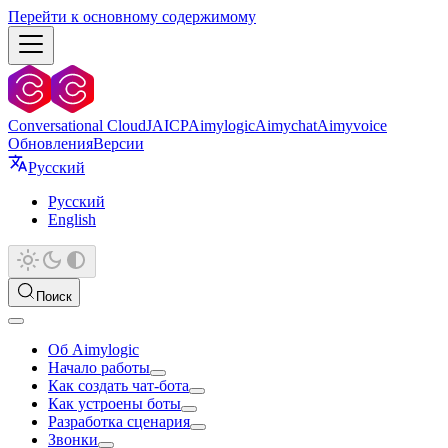
Перейти к основному содержимому
Conversational Cloud
JAICP
Aimylogic
Aimychat
Aimyvoice
Обновления
Версии
Русский
Русский
English
Поиск
Об Aimylogic
Начало работы
Как создать чат-бота
Как устроены боты
Разработка сценария
Звонки