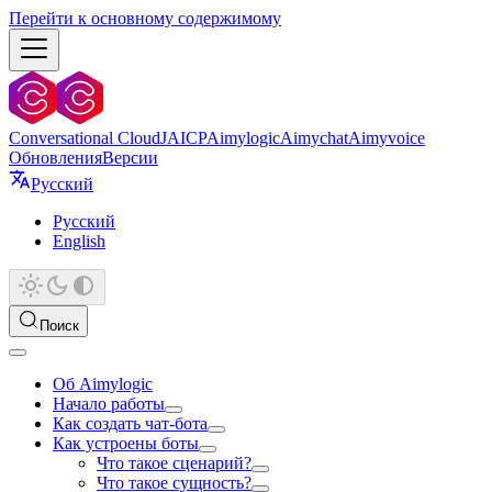
Перейти к основному содержимому
Conversational Cloud
JAICP
Aimylogic
Aimychat
Aimyvoice
Обновления
Версии
Русский
Русский
English
Поиск
Об Aimylogic
Начало работы
Как создать чат-бота
Как устроены боты
Что такое сценарий?
Что такое сущность?