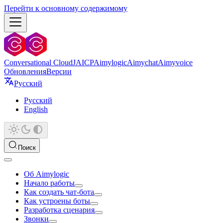
Перейти к основному содержимому
Conversational Cloud
JAICP
Aimylogic
Aimychat
Aimyvoice
Обновления
Версии
Русский
Русский
English
Поиск
Об Aimylogic
Начало работы
Как создать чат-бота
Как устроены боты
Разработка сценария
Звонки