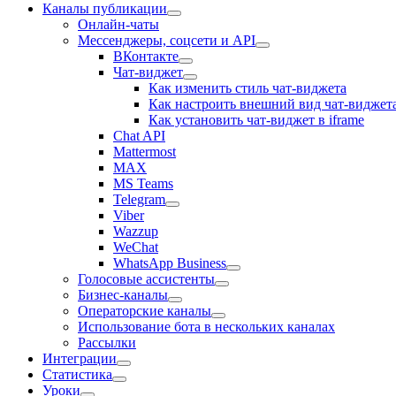
Каналы публикации
Онлайн-чаты
Мессенджеры, соцсети и API
ВКонтакте
Чат-виджет
Как изменить стиль чат-виджета
Как настроить внешний вид чат-видже
Как установить чат-виджет в iframe
Chat API
Mattermost
MAX
MS Teams
Telegram
Viber
Wazzup
WeChat
WhatsApp Business
Голосовые ассистенты
Бизнес-каналы
Операторские каналы
Использование бота в нескольких каналах
Рассылки
Интеграции
Статистика
Уроки