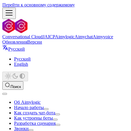
Перейти к основному содержимому
Conversational Cloud
JAICP
Aimylogic
Aimychat
Aimyvoice
Обновления
Версии
Русский
Русский
English
Поиск
Об Aimylogic
Начало работы
Как создать чат-бота
Как устроены боты
Разработка сценария
Звонки