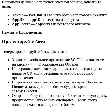
Используя данные из тестовой учетной записи, заполните
поля:
Токен
—
WeChat ID
вашего бота из тестового аккаунта
AppID
—
appID
из тестового аккаунта
AppSecret
—
appsecret
из тестового аккаунта
Нажмите
Подключить
.
Протестируйте бота
Теперь протестируйте бота. Для этого:
Зайдите в мобильное приложение
WeChat
и нажмите
на кнопку
+
→ Отсканировать QR-код
На странице администрирования тестового аккаунта
найдите QR-код и отсканируйте его с помощью
приложения
В приложении появится тестовый аккаунт. Нажмите
Подписаться
. Диалог с ботом будет открыт
автоматически
Отправьте боту приветственную/активационную фразу,
предусмотренную вашим сценарием. После этого
должен начаться ваш диалог с ботом