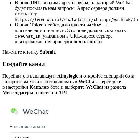
В поле
URL
вводим адрес сервера, на который WeChat
будет посылать нам запросы. Адрес сервера должен
иметь вид:
https://{имя_хоста}/chatadapter/chatapi/webhook/{н
В поле
Token
необходимо ввести
Wechat ID
для генерации подписи. Это поле должно совпадать
с
, указанном в URL-адресе сервера,
WeChat_ID
для прохождения проверки безопасности
Нажмите кнопку
Submit
.
Создайте канал
Перейдите в ваш аккаунт
Aimylogic
и откройте сценарий бота,
которого вы хотите опубликовать в
WeChat
. Перейдите
в настройки
Каналов
бота и выберите
WeChat
из раздела
Мессенджеры, соцсети и API
.