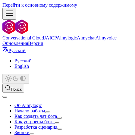
Перейти к основному содержимому
Conversational Cloud
JAICP
Aimylogic
Aimychat
Aimyvoice
Обновления
Версии
Русский
Русский
English
Поиск
Об Aimylogic
Начало работы
Как создать чат-бота
Как устроены боты
Разработка сценария
Звонки