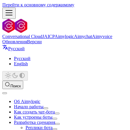
Перейти к основному содержимому
Conversational Cloud
JAICP
Aimylogic
Aimychat
Aimyvoice
Обновления
Версии
Русский
Русский
English
Поиск
Об Aimylogic
Начало работы
Как создать чат-бота
Как устроены боты
Разработка сценария
Реплики бота