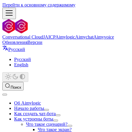
Перейти к основному содержимому
Conversational Cloud
JAICP
Aimylogic
Aimychat
Aimyvoice
Обновления
Версии
Русский
Русский
English
Поиск
Об Aimylogic
Начало работы
Как создать чат-бота
Как устроены боты
Что такое сценарий?
Что такое экран?