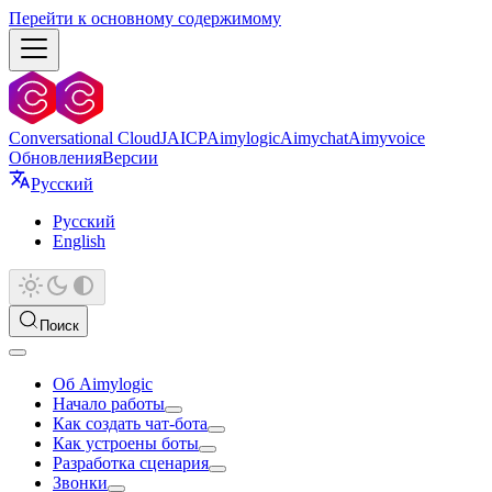
Перейти к основному содержимому
Conversational Cloud
JAICP
Aimylogic
Aimychat
Aimyvoice
Обновления
Версии
Русский
Русский
English
Поиск
Об Aimylogic
Начало работы
Как создать чат-бота
Как устроены боты
Разработка сценария
Звонки