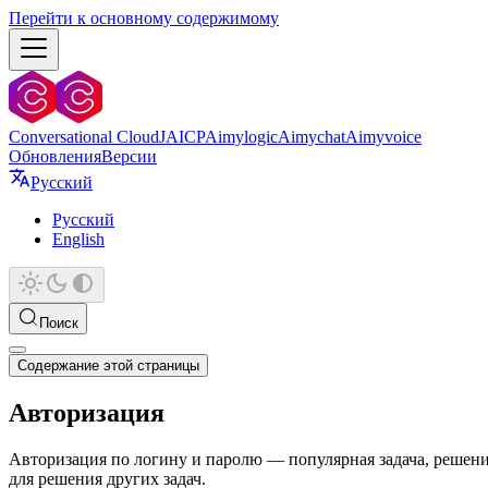
Перейти к основному содержимому
Conversational Cloud
JAICP
Aimylogic
Aimychat
Aimyvoice
Обновления
Версии
Русский
Русский
English
Поиск
Содержание этой страницы
Авторизация
Авторизация по логину и паролю — популярная задача, решение
для решения других задач.