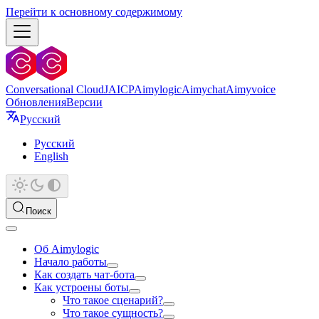
Перейти к основному содержимому
Conversational Cloud
JAICP
Aimylogic
Aimychat
Aimyvoice
Обновления
Версии
Русский
Русский
English
Поиск
Об Aimylogic
Начало работы
Как создать чат-бота
Как устроены боты
Что такое сценарий?
Что такое сущность?