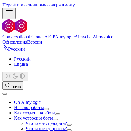
Перейти к основному содержимому
Conversational Cloud
JAICP
Aimylogic
Aimychat
Aimyvoice
Обновления
Версии
Русский
Русский
English
Поиск
Об Aimylogic
Начало работы
Как создать чат-бота
Как устроены боты
Что такое сценарий?
Что такое сущность?