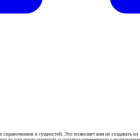
х справочников и сущностей. Это позволяет вам не создавать и
ента ту или иную сущность и создавал переменную с ее языконе