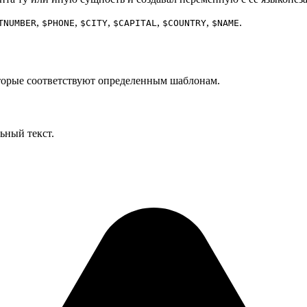
,
,
,
,
,
.
TNUMBER
$PHONE
$CITY
$CAPITAL
$COUNTRY
$NAME
оторые соответствуют определенным шаблонам.
ьный текст.