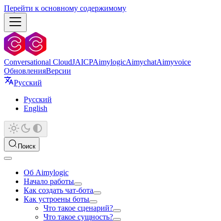
Перейти к основному содержимому
Conversational Cloud
JAICP
Aimylogic
Aimychat
Aimyvoice
Обновления
Версии
Русский
Русский
English
Поиск
Об Aimylogic
Начало работы
Как создать чат-бота
Как устроены боты
Что такое сценарий?
Что такое сущность?