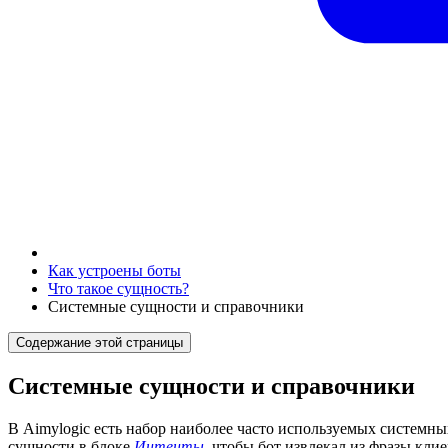
Как устроены боты
Что такое сущность?
Системные сущности и справочники
Содержание этой страницы
Системные сущности и справочники
В Aimylogic есть набор наиболее часто используемых системны
сущности в блоке
Интенты,
чтобы бот извлекал из фразы кли