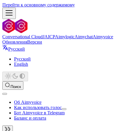
Перейти к основному содержимому
Conversational Cloud
JAICP
Aimylogic
Aimychat
Aimyvoice
Обновления
Версии
Русский
Русский
English
Поиск
Об Aimyvoice
Как использовать голос
Бот Aimyvoice в Telegram
Баланс и оплата