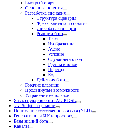
Быстрый старт
Основные понятия
Разработка сценария
Структура сценария
Фразы клиента и события
Способы активации
Реакции бота
Текст
Изображение
Аудио
Условие
Случайный ответ
Группа кнопок
Переход
Код
Действия бота
Горячие клавиши
Продвинутые возможности
Устранение неполадок
Язык сценария бота JAICP DSL
JavaScript в сценарии
Понимание естественного языка (NLU)
Генеративный ИИ в проектах
Базы знаний бота
Каналы