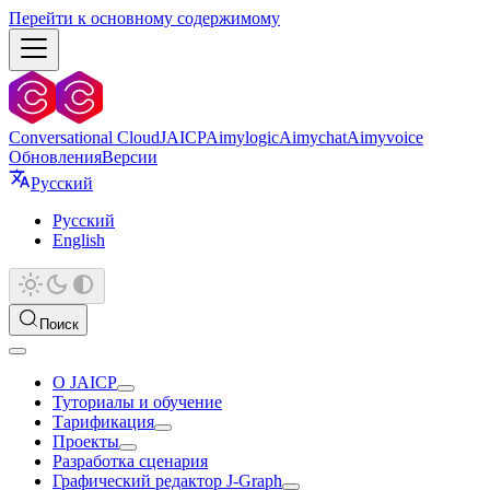
Перейти к основному содержимому
Conversational Cloud
JAICP
Aimylogic
Aimychat
Aimyvoice
Обновления
Версии
Русский
Русский
English
Поиск
О JAICP
Туториалы и обучение
Тарификация
Проекты
Разработка сценария
Графический редактор J‑Graph