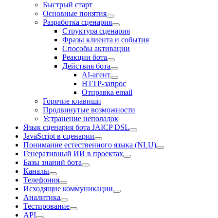
Быстрый старт
Основные понятия
Разработка сценария
Структура сценария
Фразы клиента и события
Способы активации
Реакции бота
Действия бота
AI-агент
HTTP-запрос
Отправка email
Горячие клавиши
Продвинутые возможности
Устранение неполадок
Язык сценария бота JAICP DSL
JavaScript в сценарии
Понимание естественного языка (NLU)
Генеративный ИИ в проектах
Базы знаний бота
Каналы
Телефония
Исходящие коммуникации
Аналитика
Тестирование
API