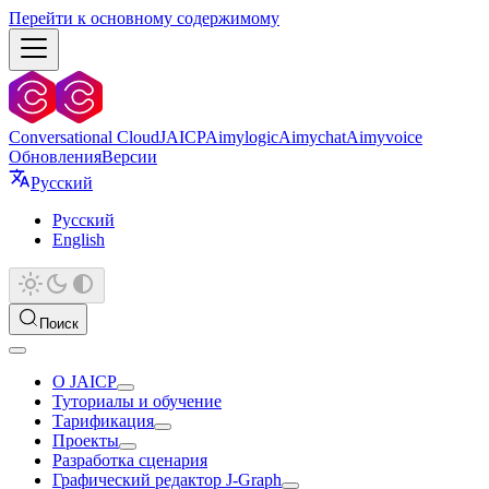
Перейти к основному содержимому
Conversational Cloud
JAICP
Aimylogic
Aimychat
Aimyvoice
Обновления
Версии
Русский
Русский
English
Поиск
О JAICP
Туториалы и обучение
Тарификация
Проекты
Разработка сценария
Графический редактор J‑Graph