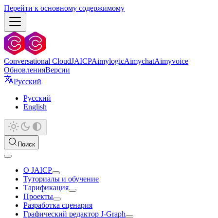
Перейти к основному содержимому
Conversational Cloud
JAICP
Aimylogic
Aimychat
Aimyvoice
Обновления
Версии
Русский
Русский
English
Поиск
О JAICP
Туториалы и обучение
Тарификация
Проекты
Разработка сценария
Графический редактор J‑Graph