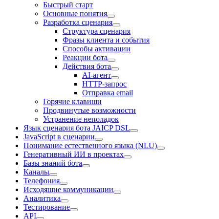
Быстрый старт
Основные понятия
Разработка сценария
Структура сценария
Фразы клиента и события
Способы активации
Реакции бота
Действия бота
AI-агент
HTTP-запрос
Отправка email
Горячие клавиши
Продвинутые возможности
Устранение неполадок
Язык сценария бота JAICP DSL
JavaScript в сценарии
Понимание естественного языка (NLU)
Генеративный ИИ в проектах
Базы знаний бота
Каналы
Телефония
Исходящие коммуникации
Аналитика
Тестирование
API