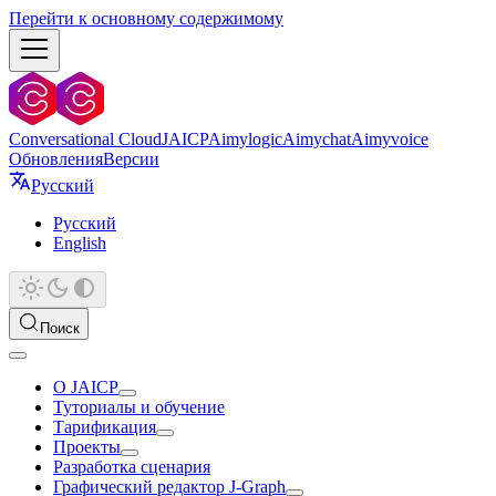
Перейти к основному содержимому
Conversational Cloud
JAICP
Aimylogic
Aimychat
Aimyvoice
Обновления
Версии
Русский
Русский
English
Поиск
О JAICP
Туториалы и обучение
Тарификация
Проекты
Разработка сценария
Графический редактор J‑Graph