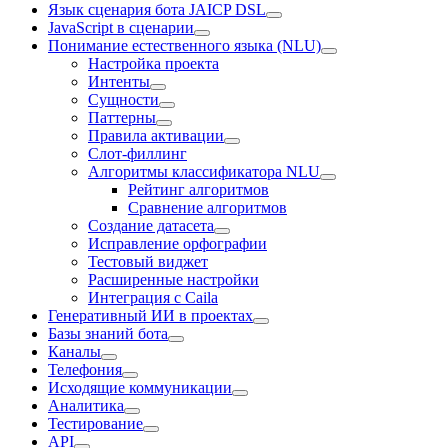
Язык сценария бота JAICP DSL
JavaScript в сценарии
Понимание естественного языка (NLU)
Настройка проекта
Интенты
Сущности
Паттерны
Правила активации
Слот-филлинг
Алгоритмы классификатора NLU
Рейтинг алгоритмов
Сравнение алгоритмов
Создание датасета
Исправление орфографии
Тестовый виджет
Расширенные настройки
Интеграция с Caila
Генеративный ИИ в проектах
Базы знаний бота
Каналы
Телефония
Исходящие коммуникации
Аналитика
Тестирование
API