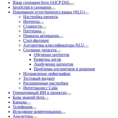
Язык сценария бота JAICP DSL
JavaScript в сценарии
Понимание естественного языка (NLU)
Настройка проекта
Интенты
Сущности
Паттерны
Правила активации
Слот-филлинг
Алгоритмы классификатора NLU
Создание датасета
Обучение интентов
Разметка логов
Дообучение интентов
Проблемы алгоритмов и решения
Исправление орфографии
Тестовый виджет
Расширенные настройки
Интеграция с Caila
Генеративный ИИ в проектах
Базы знаний бота
Каналы
Телефония
Исходящие коммуникации
Аналитика