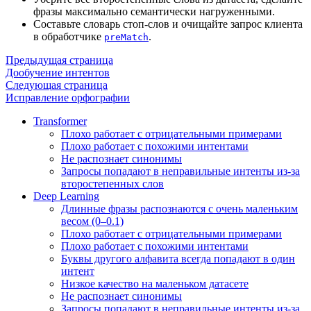
фразы максимально семантически нагруженными.
Составьте словарь стоп-слов и очищайте запрос клиента
в обработчике
.
preMatch
Предыдущая страница
Дообучение интентов
Следующая страница
Исправление орфографии
Transformer
Плохо работает с отрицательными примерами
Плохо работает с похожими интентами
Не распознает синонимы
Запросы попадают в неправильные интенты из-за
второстепенных слов
Deep Learning
Длинные фразы распознаются с очень маленьким
весом (0–0.1)
Плохо работает с отрицательными примерами
Плохо работает с похожими интентами
Буквы другого алфавита всегда попадают в один
интент
Низкое качество на маленьком датасете
Не распознает синонимы
Запросы попадают в неправильные интенты из-за