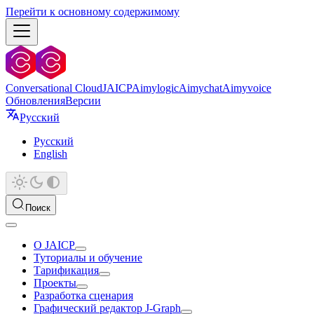
Перейти к основному содержимому
Conversational Cloud
JAICP
Aimylogic
Aimychat
Aimyvoice
Обновления
Версии
Русский
Русский
English
Поиск
О JAICP
Туториалы и обучение
Тарификация
Проекты
Разработка сценария
Графический редактор J‑Graph