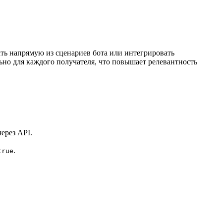
ь напрямую из сценариев бота или интегрировать
но для каждого получателя, что повышает релевантность
через API.
.
true