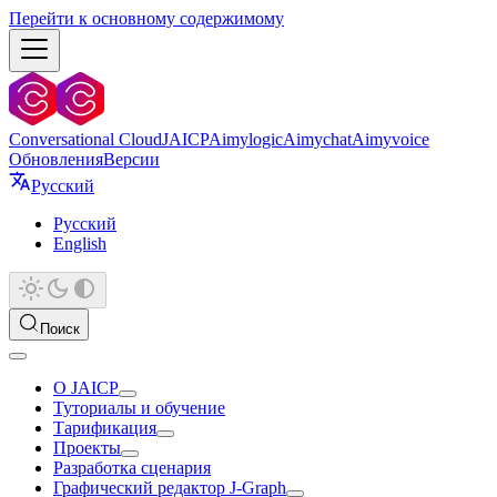
Перейти к основному содержимому
Conversational Cloud
JAICP
Aimylogic
Aimychat
Aimyvoice
Обновления
Версии
Русский
Русский
English
Поиск
О JAICP
Туториалы и обучение
Тарификация
Проекты
Разработка сценария
Графический редактор J‑Graph