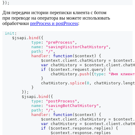
}
)
;
Для передачи истории переписки клиента с ботом
при переводе на оператора вы можете использовать
обработчики
preProcess и postProcess
:
init
:
    $jsapi
.
bind
(
{
type
:
"preProcess"
,
name
:
"savingVisitorChatHistory"
,
path
:
"/"
,
handler
:
function
(
$context
)
{
                $context
.
client
.
chatHistory
=
 $context
.
var
 chatHistory 
=
 $context
.
client
.
chatH
if
(
$context
.
request
.
query
)
{
                    chatHistory
.
push
(
{
type
:
"Имя клиент
}
                chatHistory
.
splice
(
0
,
 chatHistory
.
lengt
}
}
)
;
        $jsapi
.
bind
(
{
type
:
"postProcess"
,
name
:
"savingBotChatHistory"
,
path
:
"/"
,
handler
:
function
(
$context
)
{
                $context
.
client
.
chatHistory
=
 $context
.
var
 chatHistory 
=
 $context
.
client
.
chatH
if
(
$context
.
response
.
replies
)
{
                    $context
.
response
.
replies