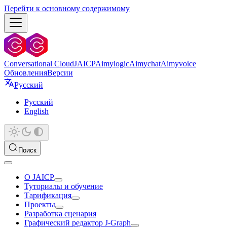
Перейти к основному содержимому
Conversational Cloud
JAICP
Aimylogic
Aimychat
Aimyvoice
Обновления
Версии
Русский
Русский
English
Поиск
О JAICP
Туториалы и обучение
Тарификация
Проекты
Разработка сценария
Графический редактор J‑Graph