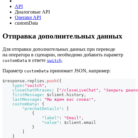
API
Диалоговые API
Operator API
customData
Отправка дополнительных данных
Для отправки дополнительных данных при переводе
на оператора в сценарии, необходимо добавить параметр
в ответе
.
customData
switch
Параметр
принимает JSON, например:
customData
$response
.
replies
.
push
(
{
type
:
"switch"
,
closeChatPhrases
:
[
"/closeLiveChat"
,
"Закрыть диало
firstMessage
:
 $client
.
history
,
lastMessage
:
"Мы ждем вас снова!"
,
customData
:
{
"prechatDetails"
:
[
{
"label"
:
"Email"
,
"value"
:
 $client
.
email
}
]
}