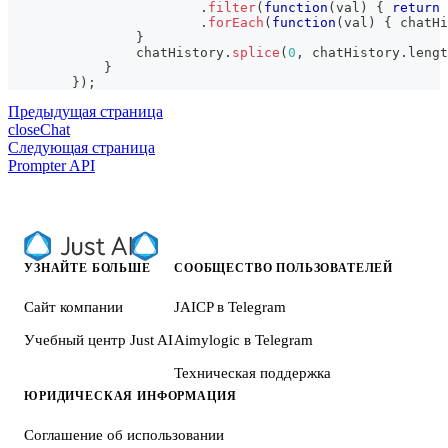
.
filter
(
function
(
val
)
{
return
 
.
forEach
(
function
(
val
)
{
 chatHi
}
                chatHistory
.
splice
(
0
,
 chatHistory
.
lengt
}
}
)
;
Предыдущая страница
closeChat
Следующая страница
Prompter API
УЗНАЙТЕ БОЛЬШЕ
СООБЩЕСТВО ПОЛЬЗОВАТЕЛЕЙ
Сайт компании
JAICP в Telegram
Учебный центр Just AI
Aimylogic в Telegram
Техническая поддержка
ЮРИДИЧЕСКАЯ ИНФОРМАЦИЯ
Соглашение об использовании