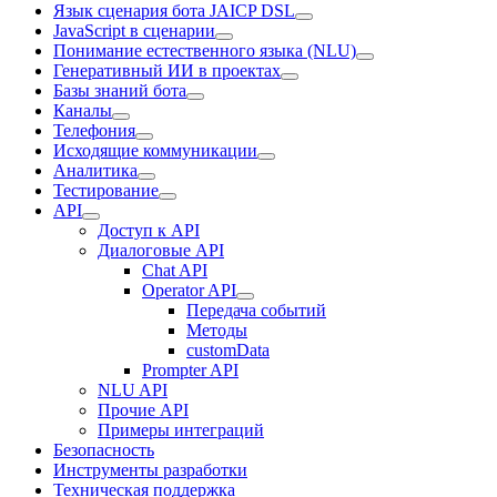
Язык сценария бота JAICP DSL
JavaScript в сценарии
Понимание естественного языка (NLU)
Генеративный ИИ в проектах
Базы знаний бота
Каналы
Телефония
Исходящие коммуникации
Аналитика
Тестирование
API
Доступ к API
Диалоговые API
Chat API
Operator API
Передача событий
Методы
customData
Prompter API
NLU API
Прочие API
Примеры интеграций
Безопасность
Инструменты разработки
Техническая поддержка