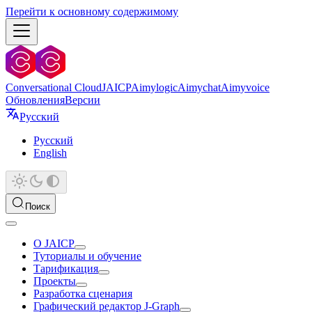
Перейти к основному содержимому
Conversational Cloud
JAICP
Aimylogic
Aimychat
Aimyvoice
Обновления
Версии
Русский
Русский
English
Поиск
О JAICP
Туториалы и обучение
Тарификация
Проекты
Разработка сценария
Графический редактор J‑Graph