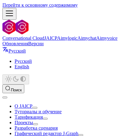
Перейти к основному содержимому
Conversational Cloud
JAICP
Aimylogic
Aimychat
Aimyvoice
Обновления
Версии
Русский
Русский
English
Поиск
О JAICP
Туториалы и обучение
Тарификация
Проекты
Разработка сценария
Графический редактор J‑Graph