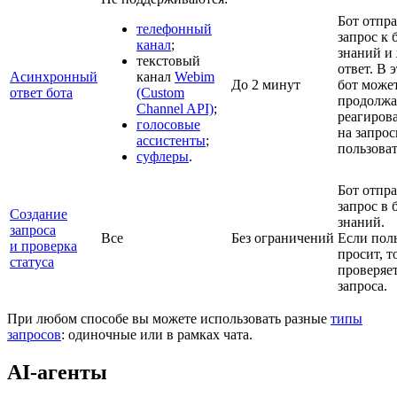
Бот отпра
телефонный
запрос к 
канал
;
знаний и
текстовый
ответ. В 
Асинхронный
канал
Webim
До 2 минут
бот може
ответ бота
(Custom
продолжа
Channel API)
;
реагиров
голосовые
на запро
ассистенты
;
пользоват
суфлеры
.
Бот отпра
запрос в 
Создание
знаний.
запроса
Все
Без ограничений
Если пол
и проверка
просит, т
статуса
проверяет
запроса.
При любом способе вы можете использовать разные
типы
запросов
: одиночные или в рамках чата.
AI-агенты