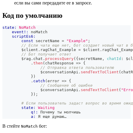
если вы сами передадите ее в запросе.
Код по умолчанию
state:
NoMatch
event!:
 noMatch
scriptEs6:
const
 secretName 
=
"Example"
;
// Если чата еще нет, бот создает новый чат в б
        $client
.
ragChat_Example
=
 $client
.
ragChat_Examp
// Бот получает ответ
        $rag
.
chat
.
processQuery
(
{
secretName
,
chatId
:
 $cl
.
then
(
chatResponse
=>
{
// Отправка ответа пользователю
                $conversationApi
.
sendTextToClient
(
chatR
}
)
.
catch
(
error
=>
{
// Сообщение об ошибке
                $conversationApi
.
sendTextToClient
(
"Erro
}
)
;
# Если пользователь задаст вопрос во время ожид
state:
Waiting
q!:
 Почему ты молчишь
a:
 Я еще думаю…
В стейте
бот:
NoMatch