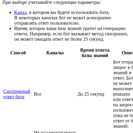
При выборе учитывайте следующие параметры:
Канал
, в котором вы будете использовать бота.
В некоторых каналах бот не может асинхронно
отправлять ответ пользователю.
Время, которое ваша база знаний тратит на генерацию
ответа. Например, если бот вызывает метод синхронно,
он может ожидать ответ не более 25 секунд.
Время ответа
Способ
Каналы
Опис
базы знаний
Бот отпра
запрос к 
знаний и
ответ. Бо
не может
выполнят
Синхронный
Все
До 25 секунд
реакции
ответ бота
или отвеч
на запро
пользоват
пока не 
ответ от 
знаний.
Не поддерживаются: