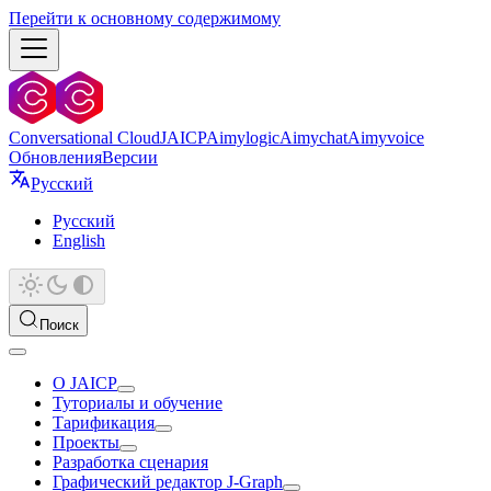
Перейти к основному содержимому
Conversational Cloud
JAICP
Aimylogic
Aimychat
Aimyvoice
Обновления
Версии
Русский
Русский
English
Поиск
О JAICP
Туториалы и обучение
Тарификация
Проекты
Разработка сценария
Графический редактор J‑Graph