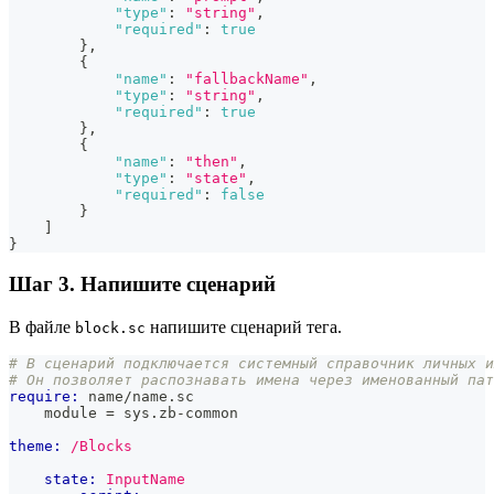
"type"
:
"string"
,
"required"
:
true
}
,
{
"name"
:
"fallbackName"
,
"type"
:
"string"
,
"required"
:
true
}
,
{
"name"
:
"then"
,
"type"
:
"state"
,
"required"
:
false
}
]
}
Шаг 3. Напишите сценарий
В файле
напишите сценарий тега.
block.sc
# В сценарий подключается системный справочник личных и
# Он позволяет распознавать имена через именованный пат
require:
 name/name.sc
    module = sys.zb-common
theme:
/Blocks
state:
InputName