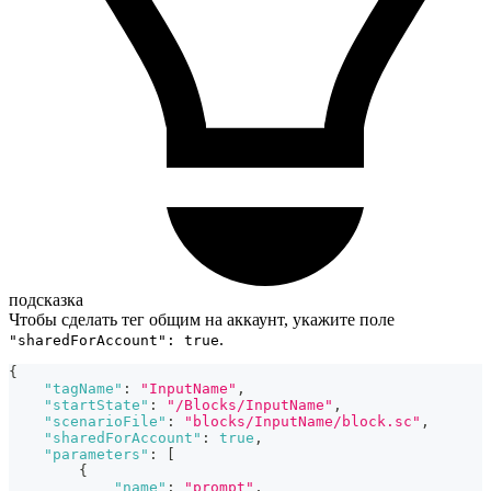
подсказка
Чтобы сделать тег общим на аккаунт, укажите поле
.
"sharedForAccount": true
{
"tagName"
:
"InputName"
,
"startState"
:
"/Blocks/InputName"
,
"scenarioFile"
:
"blocks/InputName/block.sc"
,
"sharedForAccount"
:
true
,
"parameters"
:
[
{
"name"
:
"prompt"
,