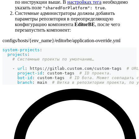
по инструкции выше. В
настройках тега
необходимо
указать поле
.
"sharedForPlatform": true
Системные администраторы должны добавить
параметры репозитория в переопределяющую
конфигурацию компонента
EditorBE
, после чего
перезапустить компонент:
configs/hosts/{env_name}/editorbe/application-override.yml
system-projects
:
projects
:
# Системные проекты по умолчанию…
-
url
:
 https
:
//gitlab.custom.com/custom
-
tags  
# URL
project-id
:
 custom
-
tags  
# ID проекта.
bot-id
:
 custom
-
tags  
# ID бота. Может совпадать с
branch
:
 main  
# Ветка в репозитории проекта, по у