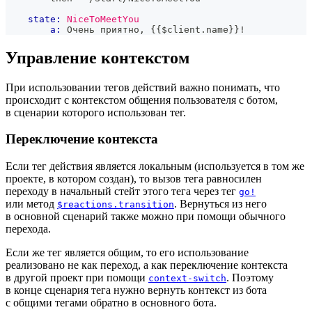
state:
NiceToMeetYou
a:
 Очень приятно, 
{{
$client
.
name
}}
!
Управление контекстом
При использовании тегов действий важно понимать, что
происходит с контекстом общения пользователя с ботом,
в сценарии которого использован тег.
Переключение контекста
Если тег действия является локальным (используется в том же
проекте, в котором создан), то вызов тега равносилен
переходу в начальный стейт этого тега через тег
go!
или метод
. Вернуться из него
$reactions.transition
в основной сценарий также можно при помощи обычного
перехода.
Если же тег является общим, то его использование
реализовано не как переход, а как переключение контекста
в другой проект при помощи
. Поэтому
context-switch
в конце сценария тега нужно вернуть контекст из бота
с общими тегами обратно в основного бота.