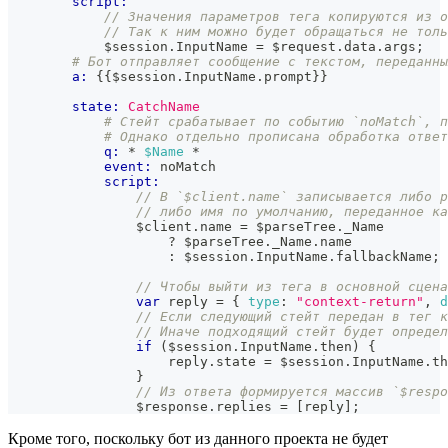
script:
// Значения параметров тега копируются из о
// Так к ним можно будет обращаться не толь
            $session
.
InputName
=
 $request
.
data
.
args
;
# Бот отправляет сообщение с текстом, переданн
a:
{{
$session
.
InputName
.
prompt
}}
state:
CatchName
# Стейт срабатывает по событию `noMatch`, п
# Однако отдельно прописана обработка ответ
q:
 * 
$Name
 *
event:
 noMatch
script:
// В `$client.name` записывается либо р
// либо имя по умолчанию, переданное ка
                $client
.
name
=
 $parseTree
.
_Name
?
 $parseTree
.
_Name
.
name
:
 $session
.
InputName
.
fallbackName
;
// Чтобы выйти из тега в основной сцена
var
 reply 
=
{
type
:
"context-return"
,
d
// Если следующий стейт передан в тег к
// Иначе подходящий стейт будет определ
if
(
$session
.
InputName
.
then
)
{
                    reply
.
state
=
 $session
.
InputName
.
th
}
// Из ответа формируется массив `$respo
                $response
.
replies
=
[
reply
]
;
Кроме того, поскольку бот из данного проекта не будет