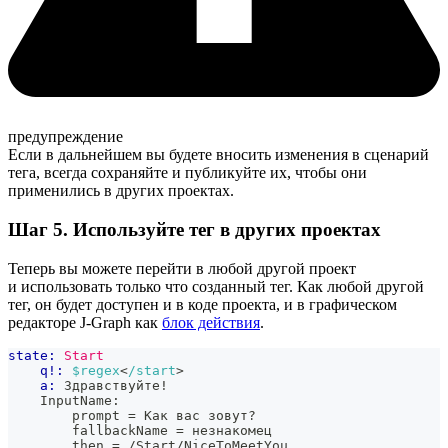
предупреждение
Если в дальнейшем вы будете вносить изменения в сценарий
тега, всегда сохраняйте и публикуйте их, чтобы они
применились в других проектах.
Шаг 5. Используйте тег в других проектах
Теперь вы можете перейти в любой другой проект
и использовать только что созданный тег. Как любой другой
тег, он будет доступен и в коде проекта, и в графическом
редакторе J‑Graph как
блок действия
.
state:
Start
q!:
$regex
<
/start
>
a:
 Здравствуйте!
    InputName:
        prompt = Как вас зовут?
        fallbackName = незнакомец
        then = /Start/NiceToMeetYou