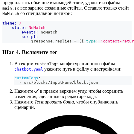
предполагать обычное взаимодействие, удалите из файла
все заранее созданные стейты. Оставьте только стейт
main.sc
со специальной логикой:
NoMatch
theme:
/
state:
NoMatch
event!:
 noMatch
script:
            $response
.
replies
=
[
{
type
:
"context-retur
Шаг 4. Включите тег
В секции
конфигурационного файла
customTags
укажите путь к файлу с настройками:
chatbot.yaml
customTags
:
-
 src/blocks/InputName/block.json
Нажмите
в правом верхнем углу, чтобы сохранить
изменения, сделанные в редакторе кода.
Нажмите
Тестировать бота
, чтобы опубликовать
сценарий.