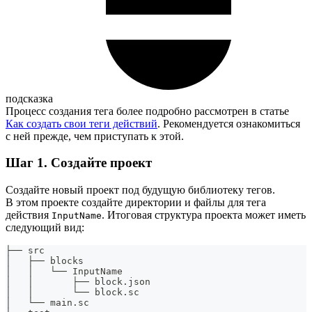
подсказка
Процесс создания тега более подробно рассмотрен в статье
Как создать свои теги действий
. Рекомендуется ознакомиться
с ней прежде, чем приступать к этой.
Шаг 1. Создайте проект
Создайте новый проект под будущую библиотеку тегов.
В этом проекте создайте директории и файлы для тега
действия
. Итоговая структура проекта может иметь
InputName
следующий вид:
├── src
│   ├── blocks
│   │   └── InputName
│   │       ├── block.json
│   │       └── block.sc
│   └── main.sc